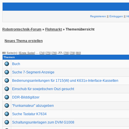
Registrieren
||
Einloggen
||
H
Robotrontechnik-Forum
»
Flohmarkt
» Themenübersicht
Neues Thema erstellen
80
Seite(n): [
Erste Seite
] ... [
74
] [
75
] [
76
]
-77-
[
78
] [
79
] [
80
]
Themen
Buch
Suche 7-Segment-Anzeige
Bedienungsanleitungen für 1715(W) und K631x-Interface-Kassetten
Einschub für sowjetischen Oszi gesucht
DDR-Bilddigitizer
"Funkamateur" abzugeben
Suche Tastatur K7634
Schaltungsunterlagen zum DVM G1008