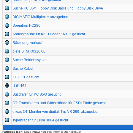
Suche KC 85/4 Floppy Disk Basis und Floppy Disk Drive
DIGIMATIC Multiplexer anzugeben
Soemtron PC286
Abdeckhaube für K6311 oder K6313 gesucht
Räumungsverkauf
biete STM K0310.06
Suche Betriebssystem
Suche Kabel
KC 85/1 gesucht
U 61464
Busdriver für KC 85/3 gesucht
OT: Transistoren und Widerstände für ESDI-Platte gesucht
etwas OT: Monitor von digital, Typ VR 299, abzugeben
Typenräder für Erika 3004 gesucht
Farbiges Icon:
Neue Antworten seit Ihrem letzten Besuch