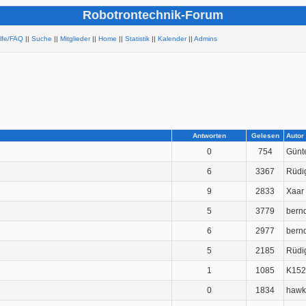
Robotrontechnik-Forum
ilfe/FAQ
||
Suche
||
Mitglieder
||
Home
||
Statistik
||
Kalender
||
Admins
Antworten
Gelesen
Autor
0
754
Günt
6
3367
Rüdi
9
2833
Xaar
5
3779
bern
6
2977
bern
5
2185
Rüdi
1
1085
K152
0
1834
hawk