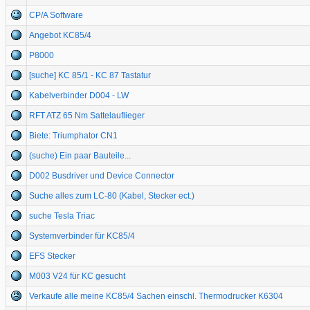
CP/A Software
Angebot KC85/4
P8000
[suche] KC 85/1 - KC 87 Tastatur
Kabelverbinder D004 - LW
RFT ATZ 65 Nm Sattelauflieger
Biete: Triumphator CN1
(suche) Ein paar Bauteile...
D002 Busdriver und Device Connector
Suche alles zum LC-80 (Kabel, Stecker ect.)
suche Tesla Triac
Systemverbinder für KC85/4
EFS Stecker
M003 V24 für KC gesucht
Verkaufe alle meine KC85/4 Sachen einschl. Thermodrucker K6304