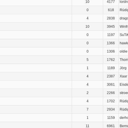
10
4177
lordn
0
618
Rüdi
4
2838
drag
10
3945
Winfr
0
1197
SuTi
0
1366
hawk
0
1306
oldie
5
1762
Tho
1
1189
Jörg
4
2387
Xaar
4
3061
Eisde
2
2266
stroe
4
1702
Rüdi
7
2934
Rüdi
1
1159
derho
11
6961
Bern