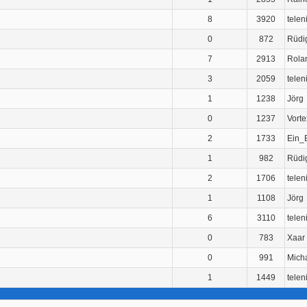
8
3920
telen
0
872
Rüdi
7
2913
Rola
3
2059
telen
1
1238
Jörg
0
1237
Vorte
2
1733
Ein_
1
982
Rüdi
2
1706
telen
1
1108
Jörg
6
3110
telen
0
783
Xaar
0
991
Mich
1
1449
telen