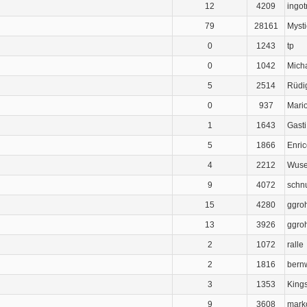
12
4209
ingot
79
28161
Mysti
0
1243
tp
0
1042
Mich
5
2514
Rüdi
0
937
Mari
1
1643
Gasti
5
1866
Enri
4
2212
Wuse
9
4072
schnu
15
4280
ggro
13
3926
ggro
2
1072
ralle
2
1816
bern
3
1353
King
9
3608
mark