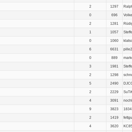
2
1297
Ralp
0
696
Volke
2
1281
Rüdi
1
1057
Steff
0
1060
klats
6
6631
pille
0
889
mark
3
1981
Steff
2
1298
schnu
5
2490
DJC
2
2229
SuTi
4
3091
noch
9
3823
1834
2
1419
fettg
4
3620
KC85