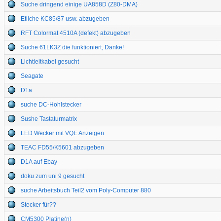
Suche dringend einige UA858D (Z80-DMA)
Etliche KC85/87 usw. abzugeben
RFT Colormat 4510A (defekt) abzugeben
Suche 61LK3Z die funktioniert, Danke!
Lichtleitkabel gesucht
Seagate
D1a
suche DC-Hohlstecker
Sushe Tastaturmatrix
LED Wecker mit VQE Anzeigen
TEAC FD55/K5601 abzugeben
D1A auf Ebay
doku zum uni 9 gesucht
suche Arbeitsbuch Teil2 vom Poly-Computer 880
Stecker für??
CM5300 Platine(n)