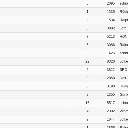
5
2095
schnu
1
1335
Rüdi
2
1534
Ralp
5
3082
Jörg
7
5213
HON
5
3086
Rain
3
1425
schnu
22
8326
volke
5
3822
SRO
9
2858
Deff
8
3790
Rüdi
2
1355
Günt
16
5517
schnu
4
2302
Winfr
2
1644
volke
1
2855
Rain