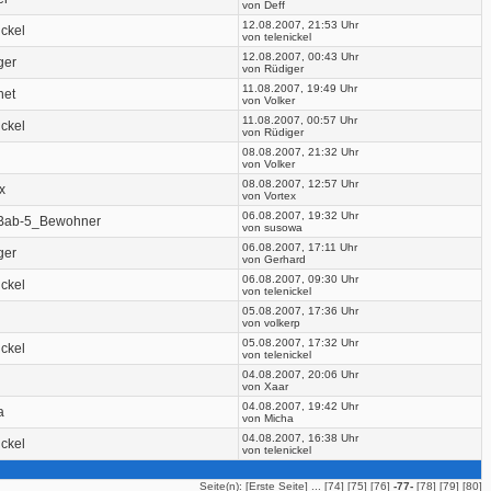
von Deff
12.08.2007, 21:53 Uhr
ickel
von telenickel
12.08.2007, 00:43 Uhr
ger
von Rüdiger
11.08.2007, 19:49 Uhr
net
von Volker
11.08.2007, 00:57 Uhr
ickel
von Rüdiger
08.08.2007, 21:32 Uhr
von Volker
08.08.2007, 12:57 Uhr
x
von Vortex
06.08.2007, 19:32 Uhr
Bab-5_Bewohner
von susowa
06.08.2007, 17:11 Uhr
ger
von Gerhard
06.08.2007, 09:30 Uhr
ickel
von telenickel
05.08.2007, 17:36 Uhr
von volkerp
05.08.2007, 17:32 Uhr
ickel
von telenickel
04.08.2007, 20:06 Uhr
von Xaar
04.08.2007, 19:42 Uhr
a
von Micha
04.08.2007, 16:38 Uhr
ickel
von telenickel
Seite(n): [
Erste Seite
] ... [
74
] [
75
] [
76
]
-77-
[
78
] [
79
] [
80
]