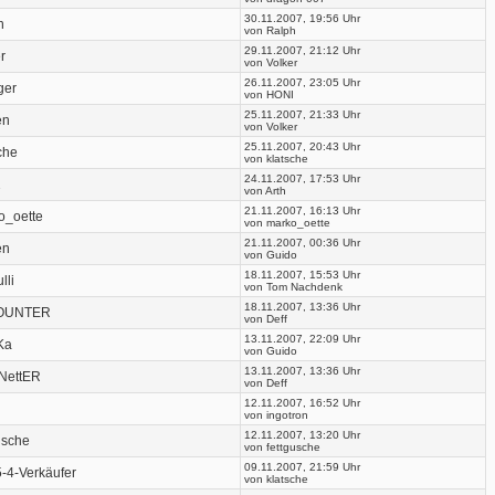
30.11.2007, 19:56 Uhr
h
von Ralph
29.11.2007, 21:12 Uhr
r
von Volker
26.11.2007, 23:05 Uhr
ger
von HONI
25.11.2007, 21:33 Uhr
en
von Volker
25.11.2007, 20:43 Uhr
che
von klatsche
24.11.2007, 17:53 Uhr
2
von Arth
21.11.2007, 16:13 Uhr
o_oette
von marko_oette
21.11.2007, 00:36 Uhr
en
von Guido
18.11.2007, 15:53 Uhr
lli
von Tom Nachdenk
18.11.2007, 13:36 Uhr
OUNTER
von Deff
13.11.2007, 22:09 Uhr
Ka
von Guido
13.11.2007, 13:36 Uhr
NettER
von Deff
12.11.2007, 16:52 Uhr
von ingotron
12.11.2007, 13:20 Uhr
usche
von fettgusche
09.11.2007, 21:59 Uhr
-4-Verkäufer
von klatsche