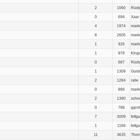
2
1060
Rüdi
0
694
Xaar
4
1974
mark
8
2605
mark
1
926
mark
1
978
King
0
687
Rüdi
1
1309
Guid
2
1284
ralle
0
866
mark
2
1390
schnu
0
788
ggro
7
3009
fettg
1
1166
fettg
11
3635
Tho