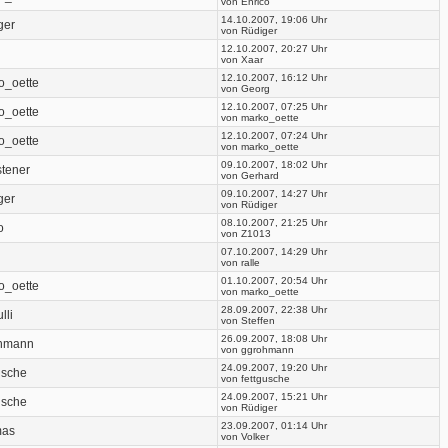
von Enrico
14.10.2007, 19:06 Uhr
ger
von Rüdiger
12.10.2007, 20:27 Uhr
von Xaar
12.10.2007, 16:12 Uhr
o_oette
von Georg
12.10.2007, 07:25 Uhr
o_oette
von marko_oette
12.10.2007, 07:24 Uhr
o_oette
von marko_oette
09.10.2007, 18:02 Uhr
stener
von Gerhard
09.10.2007, 14:27 Uhr
ger
von Rüdiger
08.10.2007, 21:25 Uhr
o
von Z1013
07.10.2007, 14:29 Uhr
von ralle
01.10.2007, 20:54 Uhr
o_oette
von marko_oette
28.09.2007, 22:38 Uhr
lli
von Steffen
26.09.2007, 18:08 Uhr
hmann
von ggrohmann
24.09.2007, 19:20 Uhr
usche
von fettgusche
24.09.2007, 15:21 Uhr
usche
von Rüdiger
23.09.2007, 01:14 Uhr
mas
von Volker