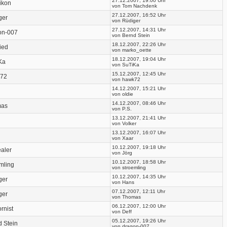
27.12.2007, 19:00 Uhr
ikon
von Tom Nachdenk
27.12.2007, 16:52 Uhr
ger
von Rüdiger
27.12.2007, 14:31 Uhr
on-007
von Bernd Stein
18.12.2007, 22:26 Uhr
ied
von marko_oette
18.12.2007, 19:04 Uhr
Ka
von SuTiKa
15.12.2007, 12:45 Uhr
72
von hawk72
14.12.2007, 15:21 Uhr
von oldie
14.12.2007, 08:46 Uhr
mas
von P.S.
13.12.2007, 21:41 Uhr
von Volker
13.12.2007, 16:07 Uhr
von Xaar
10.12.2007, 19:18 Uhr
aler
von Jörg
10.12.2007, 18:58 Uhr
mling
von stroemling
10.12.2007, 14:35 Uhr
ger
von Hans
07.12.2007, 12:11 Uhr
ger
von Thomas
06.12.2007, 12:00 Uhr
rnist
von Deff
05.12.2007, 19:26 Uhr
d Stein
von dragon-007