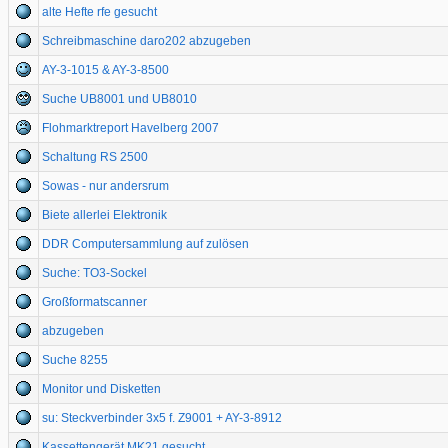
alte Hefte rfe gesucht
Schreibmaschine daro202 abzugeben
AY-3-1015 & AY-3-8500
Suche UB8001 und UB8010
Flohmarktreport Havelberg 2007
Schaltung RS 2500
Sowas - nur andersrum
Biete allerlei Elektronik
DDR Computersammlung auf zulösen
Suche: TO3-Sockel
Großformatscanner
abzugeben
Suche 8255
Monitor und Disketten
su: Steckverbinder 3x5 f. Z9001 + AY-3-8912
Kassettengerät MK21 gesucht