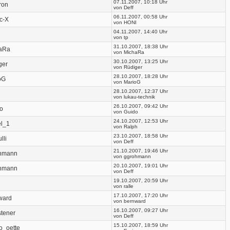
07.11.2007, 10:18 Uhr
ron
von Deff
06.11.2007, 00:58 Uhr
c-X
von HONI
04.11.2007, 14:40 Uhr
von tp
31.10.2007, 18:38 Uhr
aRa
von MichaRa
30.10.2007, 13:25 Uhr
ger
von Rüdiger
28.10.2007, 18:28 Uhr
oG
von MarioG
28.10.2007, 12:37 Uhr
von lukau-technik
26.10.2007, 09:42 Uhr
co
von Guido
24.10.2007, 12:53 Uhr
l_1
von Ralph
23.10.2007, 18:58 Uhr
lli
von Deff
21.10.2007, 19:46 Uhr
hmann
von ggrohmann
20.10.2007, 19:01 Uhr
hmann
von Deff
19.10.2007, 20:59 Uhr
von ralle
17.10.2007, 17:20 Uhr
ward
von bernward
16.10.2007, 09:27 Uhr
stener
von Deff
15.10.2007, 18:59 Uhr
o_oette