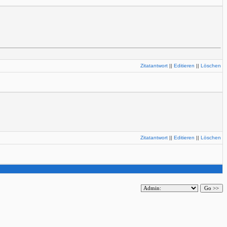
Zitatantwort
||
Editieren
||
Löschen
Zitatantwort
||
Editieren
||
Löschen