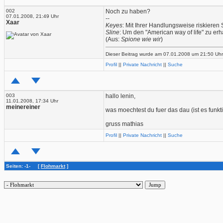
002
Noch zu haben?
07.01.2008, 21:49 Uhr
--
Xaar
Keyes
: Mit Ihrer Handlungsweise riskiere
Sline
: Um den "American way of life" zu erh
(Aus:
Spione wie wir
)
Dieser Beitrag wurde am 07.01.2008 um 21:50 Uhr 
Profil
||
Private Nachricht
||
Suche
003
hallo lenin,
11.01.2008, 17:34 Uhr
meinereiner
was moechtest du fuer das dau (ist es funkt
gruss mathias
Profil
||
Private Nachricht
||
Suche
Seiten: -1- [
Flohmarkt
]