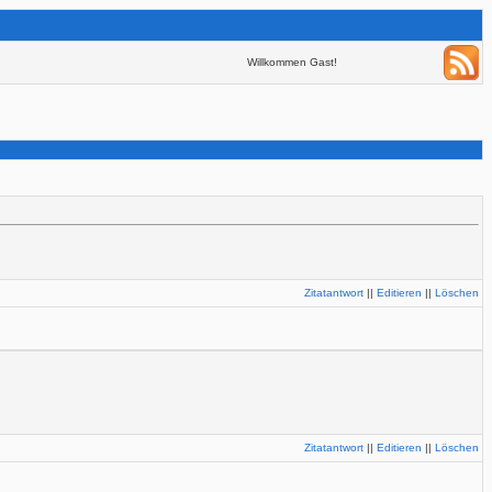
Willkommen Gast!
Zitatantwort
||
Editieren
||
Löschen
Zitatantwort
||
Editieren
||
Löschen