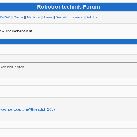
Robotrontechnik-Forum
ilfe/FAQ
||
Suche
||
Mitglieder
||
Home
||
Statistik
||
Kalender
||
Admins
h
» Themenansicht
on lenin editiert.
thwb/showtopic.php?threadid=2637