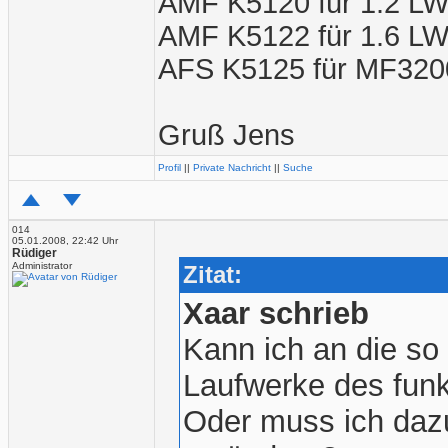
AMF K5120 für 1.2 LW
AMF K5122 für 1.6 L
AFS K5125 für MF3200
Gruß Jens
Profil
||
Private Nachricht
||
Suche
014
05.01.2008, 22:42 Uhr
Rüdiger
Administrator
Zitat:
Xaar schrieb
Kann ich an die so
Laufwerke des fun
Oder muss ich daz