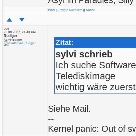
Asyl im Paradies, Silly
Profil
||
Private Nachricht
||
Suche
006
22.08.2007, 21:43 Uhr
Rüdiger
Administrator
Zitat:
sylvi schrieb
Ich suche Software
Telediskimage
wichtig wäre zuers
Siehe Mail.
--
Kernel panic: Out of 