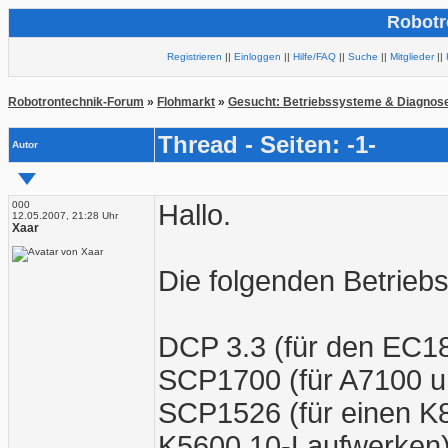
Robotr
Registrieren
||
Einloggen
||
Hilfe/FAQ
||
Suche
||
Mitglieder
||
Robotrontechnik-Forum
»
Flohmarkt
»
Gesucht: Betriebssysteme & Diagnos
Thread - Seiten: -1-
Autor
000
Hallo.
12.05.2007, 21:28 Uhr
Xaar
Die folgenden Betrieb
DCP 3.3 (für den EC1
SCP1700 (für A7100 u
SCP1526 (für einen K
K5600.10-Laufwerken