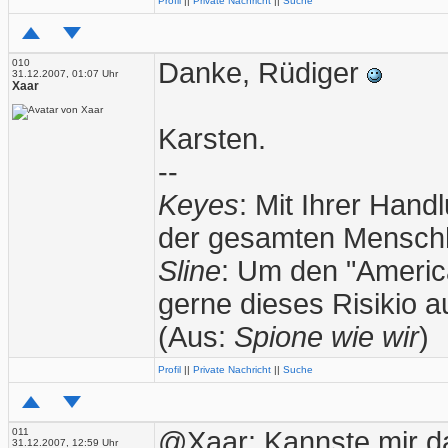
Profil
||
Private Nachricht
||
Suche
010
Danke, Rüdiger
31.12.2007, 01:07 Uhr
Xaar
Karsten.
--
Keyes
: Mit Ihrer Han
der gesamten Menschh
Sline
: Um den "American
gerne dieses Risikio 
(Aus:
Spione wie wir
)
Profil
||
Private Nachricht
||
Suche
011
@Xaar: Kannste mir da
31.12.2007, 12:59 Uhr