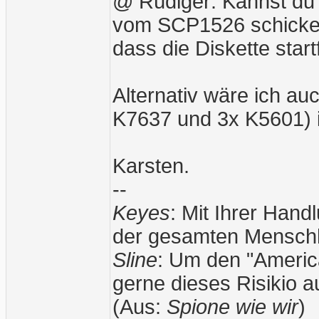
@ Rüdiger: Kannst du 
vom SCP1526 schicken?
dass die Diskette start
Alternativ wäre ich au
K7637 und 3x K5601) i
Karsten.
--
Keyes
: Mit Ihrer Han
der gesamten Menschh
Sline
: Um den "American
gerne dieses Risikio 
(Aus:
Spione wie wir
)