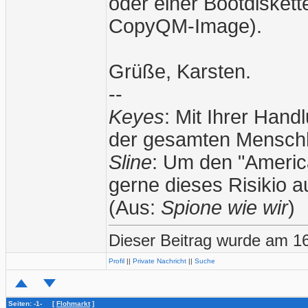
oder einer Bootdiskett
CopyQM-Image).
Grüße, Karsten.
--
Keyes
: Mit Ihrer Han
der gesamten Menschh
Sline
: Um den "American
gerne dieses Risikio 
(Aus:
Spione wie wir
)
Dieser Beitrag wurde am 16
Profil
||
Private Nachricht
||
Suche
Seiten: -1- [
Flohmarkt
]