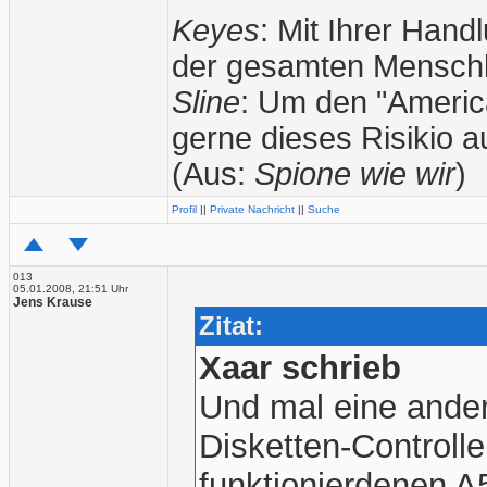
Keyes
: Mit Ihrer Han
der gesamten Menschh
Sline
: Um den "American
gerne dieses Risikio 
(Aus:
Spione wie wir
)
Profil
||
Private Nachricht
||
Suche
013
05.01.2008, 21:51 Uhr
Jens Krause
Zitat:
Xaar schrieb
Und mal eine ander
Disketten-Controll
funktionierdenen A