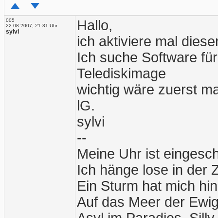
005
Hallo,
22.08.2007, 21:31 Uhr
sylvi
ich aktiviere mal dies
Ich suche Software fü
Telediskimage
wichtig wäre zuerst m
lG.
sylvi
--
Meine Uhr ist eingesc
Ich hänge lose in der Z
Ein Sturm hat mich hi
Auf das Meer der Ewig