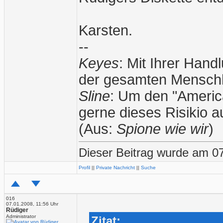
Karsten.
--
Keyes
: Mit Ihrer Han
der gesamten Menschh
Sline
: Um den "American
gerne dieses Risikio 
(Aus:
Spione wie wir
)
Dieser Beitrag wurde am 07
Profil
||
Private Nachricht
||
Suche
016
07.01.2008, 11:56 Uhr
Rüdiger
Administrator
Zitat: