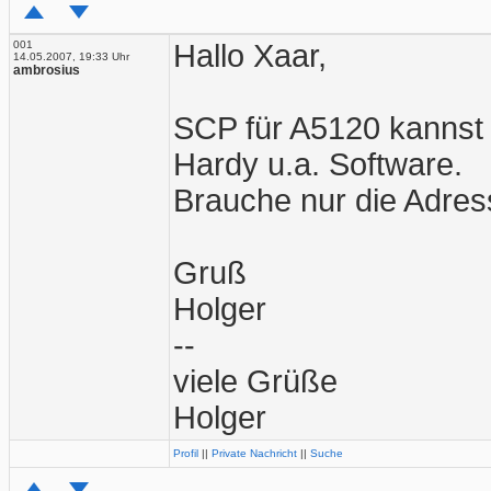
001
Hallo Xaar,
14.05.2007, 19:33 Uhr
ambrosius
SCP für A5120 kannst D
Hardy u.a. Software.
Brauche nur die Adres
Gruß
Holger
--
viele Grüße
Holger
Profil
||
Private Nachricht
||
Suche