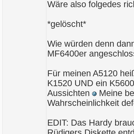
Wäre also folgedes ric
*gelöscht*
Wie würden denn dann 
MF6400er angeschlos
Für meinen A5120 heiß
K1520 UND ein K5600.1
Aussichten
Meine bei
Wahrscheinlichkeit defe
EDIT: Das Hardy brauch
Rüdigers Diskette ent