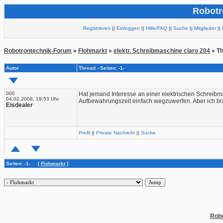
Robotr
Registrieren
||
Einloggen
||
Hilfe/FAQ
||
Suche
||
Mitglieder
||
Robotrontechnik-Forum
»
Flohmarkt
»
elektr. Schreibmaschine claro 204
» T
Autor
Thread - Seiten: -1-
000
Hat jemand Interesse an einer elektrischen Schreibma
04.02.2008, 19:53 Uhr
Aufbewahrungszeit einfach wegzuwerfen. Aber ich bra
Eisdealer
Profil
||
Private Nachricht
||
Suche
Seiten: -1- [
Flohmarkt
]
Robo