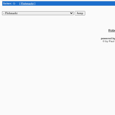
Seiten: -1- [
Flohmarkt
]
Robo
powered b
© by Paul