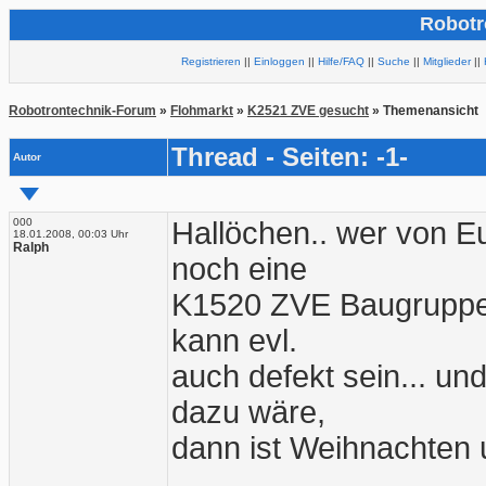
Robotr
Registrieren
||
Einloggen
||
Hilfe/FAQ
||
Suche
||
Mitglieder
||
Robotrontechnik-Forum
»
Flohmarkt
»
K2521 ZVE gesucht
» Themenansicht
Thread - Seiten: -1-
Autor
000
Hallöchen.. wer von Eu
18.01.2008, 00:03 Uhr
Ralph
noch eine
K1520 ZVE Baugruppe K
kann evl.
auch defekt sein... u
dazu wäre,
dann ist Weihnachten u