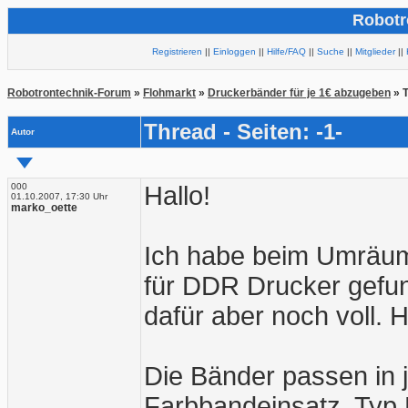
Robotr
Registrieren
||
Einloggen
||
Hilfe/FAQ
||
Suche
||
Mitglieder
||
Robotrontechnik-Forum
»
Flohmarkt
»
Druckerbänder für je 1€ abzugeben
» 
Thread - Seiten: -1-
Autor
000
Hallo!
01.10.2007, 17:30 Uhr
marko_oette
Ich habe beim Umräume
für DDR Drucker gefun
dafür aber noch voll. 
Die Bänder passen in 
Farbbandeinsatz. Typ 