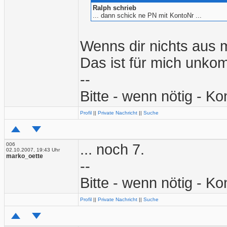
Ralph schrieb
... dann schick ne PN mit KontoNr ...
Wenns dir nichts aus m
Das ist für mich unkom
--
Bitte - wenn nötig - Ko
Profil
||
Private Nachricht
||
Suche
006
... noch 7.
02.10.2007, 19:43 Uhr
marko_oette
--
Bitte - wenn nötig - Ko
Profil
||
Private Nachricht
||
Suche