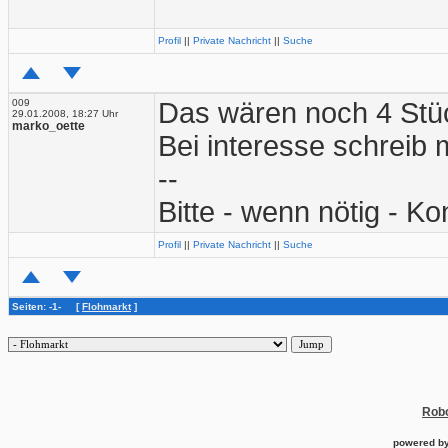
Profil
||
Private Nachricht
||
Suche
009
Das wären noch 4 Stü
29.01.2008, 18:27 Uhr
marko_oette
Bei interesse schreib 
--
Bitte - wenn nötig - Ko
Profil
||
Private Nachricht
||
Suche
Seiten: -1- [
Flohmarkt
]
Robo
powered b