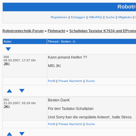
Robotr
Registrieren
||
Einloggen
||
Hilfe/FAQ
||
Suche
||
Mitglieder
||
Robotrontechnik-Forum
»
Flohmarkt
»
Schaltplan Tastatur K7634 und EProm
Autor
Thread - Seiten: -1-
000
Kann jemand Helfen ??
06.03.2007, 17:37 Uhr
JKi
MfG JKi
Profil
||
Private Nachricht
||
Suche
001
Besten DanK
21.03.2007, 03:19 Uhr
JKi
Für den Tastatur-Schaltplan
Und Sorry fuer die verspätete Antwort , hatte Stress.
Profil
||
Private Nachricht
||
Suche