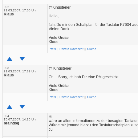
002
@Kingstener
21.03.2007, 17:05 Uhr
Klaus
Hallo,
falls Du mir den Schaltplan für die Tastatur K7634 au
Vielen Dank.
Viele Grüße
Klaus
Profil
||
Private Nachricht
||
Suche
003
@ Kingstener
21.03.2007, 17:39 Uhr
Klaus
Oh ... Sorry, ich hab Dir eine PM geschickt.
Viele Grüße
Klaus
Profil
||
Private Nachricht
||
Suche
004
Hi,
15.07.2007, 14:25 Uhr
wäre an allen Informationen zu der besagten Tastatur 
braindog
Würde mir jemand hierzu den Tastaturschaltplan zu
cu