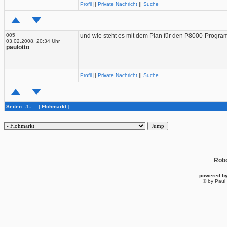
Profil
||
Private Nachricht
||
Suche
005
und wie steht es mit dem Plan für den P8000-Progra
03.02.2008, 20:34 Uhr
paulotto
Profil
||
Private Nachricht
||
Suche
Seiten: -1- [
Flohmarkt
]
Robo
powered b
© by Paul