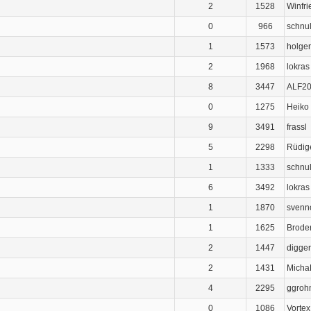
2
1528
Winfri
0
966
schnul
1
1573
holger
2
1968
lokras
8
3447
ALF2
0
1275
Heiko
9
3491
frassl
5
2298
Rüdig
1
1333
schnul
6
3492
lokras
1
1870
svenn
1
1625
Brode
2
1447
digger
2
1431
Micha
4
2295
ggroh
0
1086
Vortex