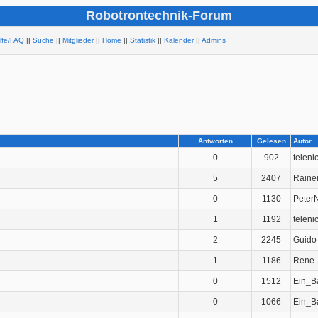
Robotrontechnik-Forum
ilfe/FAQ
||
Suche
||
Mitglieder
||
Home
||
Statistik
||
Kalender
||
Admins
Antworten
Gelesen
Autor
0
902
teleni
5
2407
Raine
0
1130
Peter
1
1192
teleni
2
2245
Guido
1
1186
Rene
0
1512
Ein_B
0
1066
Ein_B