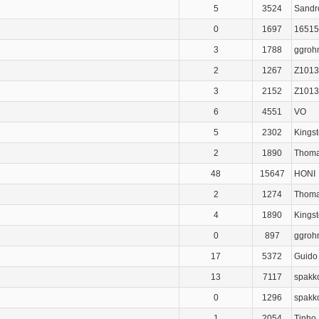
5
3524
Sandr
0
1697
16515
3
1788
ggroh
2
1267
Z1013
3
2152
Z1013
6
4551
VO
5
2302
Kings
2
1890
Thom
48
15647
HONI
2
1274
Thom
4
1890
Kings
0
897
ggroh
17
5372
Guido
13
7117
spakk
0
1296
spakk
1
2054
Tinho