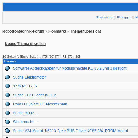
Registrieren
||
Einloggen
||
H
Robotrontechnik-Forum
»
Flohmarkt
» Themenübersicht
Neues Thema erstellen
80
Seite(n): [
Erste Seite
] ... [
75
] [
76
] [
77
]
-78-
[
79
] [
80
]
Themen
Schwarze Abdeckkappen für Modulschächte KC 85/2 und 3 gesucht
Suche Elektromotor
3 Stk PC 1715
Suche K6311 oder K6312
Etwas OT, biete HF-Messtechnik
Suche M003 ...
Wer braucht ....
Suche V24 Modul+K6313-Biete BUS-Driver KC85-3/4+PROM-Modul