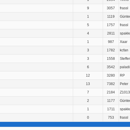
9
3057
frassl
1
1119
Günte
5
1757
frassl
4
2811
spakk
1
987
Xaar
3
1782
kcfan
3
1558
Steffe
6
3542
palad
12
3280
RP
13
7382
Peter
7
2184
Z1013
2
1177
Günte
1
1711
spakk
0
753
frassl