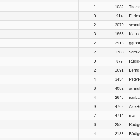
1
1082
Thom
0
914
Enrico
2
2070
schnul
3
1865
Klaus
2
2918
ggroh
2
1700
Vortex
0
879
Rüdig
2
1691
Bernd 
4
3454
Peter
8
4082
schnul
4
2645
jogibä
9
4762
AlexH
7
4714
mani
6
2586
Rüdig
4
2183
Rüdig