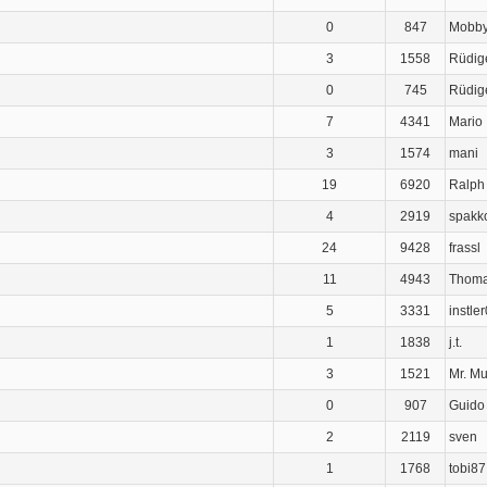
0
847
Mobb
3
1558
Rüdig
0
745
Rüdig
7
4341
Mario
3
1574
mani
19
6920
Ralph
4
2919
spakk
24
9428
frassl
11
4943
Thom
5
3331
instler
1
1838
j.t.
3
1521
Mr. M
0
907
Guido
2
2119
sven
1
1768
tobi87