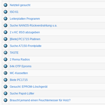
Netzteil gesucht
ISO 61
Leiterplatten Programm
Suche NANOS-Rückverdrahtung u.a.
2 x KC 85/3 abzugeben
[Biete] PC1715 Platinen
Suche A7150-Frontplatte
TASTE
2 Rema Radios
64k OTP Eproms
MC-Kassetten
Biete PC1715
Gesucht: EPROM-Löschgerät
Suche Papst-Lüfter
Braucht jemand einen Feuchtemesser für Holz?