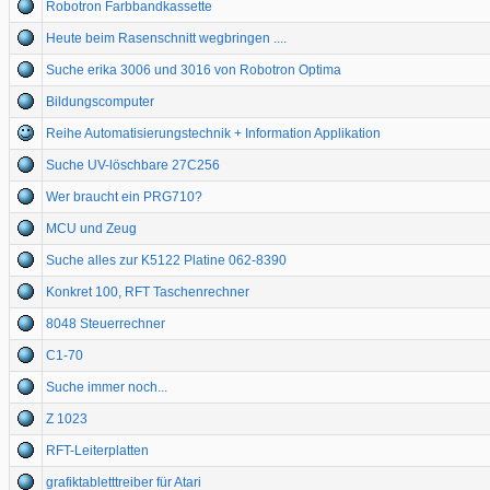
Robotron Farbbandkassette
Heute beim Rasenschnitt wegbringen ....
Suche erika 3006 und 3016 von Robotron Optima
Bildungscomputer
Reihe Automatisierungstechnik + Information Applikation
Suche UV-löschbare 27C256
Wer braucht ein PRG710?
MCU und Zeug
Suche alles zur K5122 Platine 062-8390
Konkret 100, RFT Taschenrechner
8048 Steuerrechner
C1-70
Suche immer noch...
Z 1023
RFT-Leiterplatten
grafiktabletttreiber für Atari