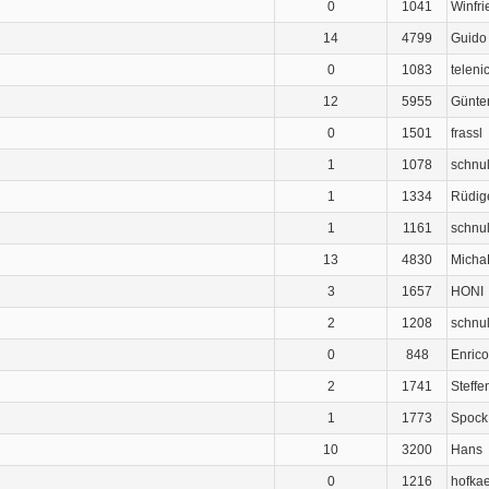
0
1041
Winfri
14
4799
Guido
0
1083
teleni
12
5955
Günte
0
1501
frassl
1
1078
schnul
1
1334
Rüdig
1
1161
schnul
13
4830
Micha
3
1657
HONI
2
1208
schnul
0
848
Enrico
2
1741
Steffe
1
1773
Spock
10
3200
Hans
0
1216
hofka