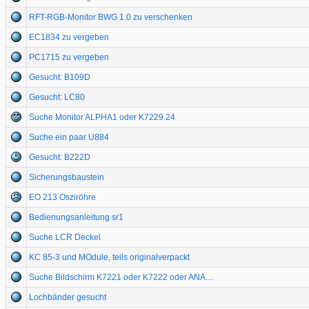
RFT-RGB-Monitor BWG 1.0 zu verschenken
EC1834 zu vergeben
PC1715 zu vergeben
Gesucht: B109D
Gesucht: LC80
Suche Monitor ALPHA1 oder K7229.24
Suche ein paar U884
Gesucht: B222D
Sicherungsbaustein
EO 213 Osziröhre
Bedienungsanleitung sr1
Suche LCR Deckel
KC 85-3 und MOdule, teils originalverpackt
Suche Bildschirm K7221 oder K7222 oder ANA....
Lochbänder gesucht