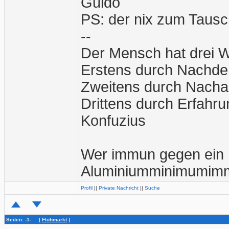
Guido
PS: der nix zum Tausc
--
Der Mensch hat drei W
Erstens durch Nachden
Zweitens durch Nachah
Drittens durch Erfahrun
Konfuzius
Wer immun gegen ein M
Aluminiumminimumimmu
Profil
||
Private Nachricht
||
Suche
Seiten: -1- [
Flohmarkt
]