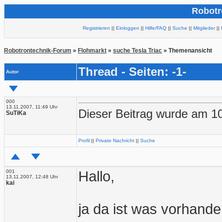
Robotr
Registrieren
||
Einloggen
||
Hilfe/FAQ
||
Suche
||
Mitglieder
||
Robotrontechnik-Forum
»
Flohmarkt
»
suche Tesla Triac
» Themenansicht
Thread - Seiten: -1-
Autor
000
13.11.2007, 11:49 Uhr
Dieser Beitrag wurde am 10
SuTiKa
Profil
||
Private Nachricht
||
Suche
001
Hallo,
13.11.2007, 12:48 Uhr
kai
ja da ist was vorhande