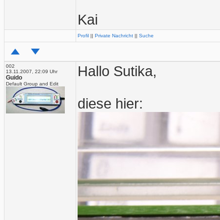
Kai
Profil
||
Private Nachricht
||
Suche
002
Hallo Sutika,
13.11.2007, 22:09 Uhr
Guido
Default Group and Edit
diese hier: