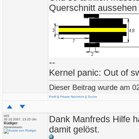
Querschnitt aussehen (
--
Kernel panic: Out of 
Dieser Beitrag wurde am 02
Profil
||
Private Nachricht
||
Suche
005
Dank Manfreds Hilfe ha
30.10.2007, 13:25 Uhr
Rüdiger
damit gelöst.
Administrator