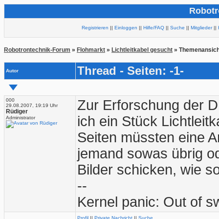
Robotr
Registrieren
||
Einloggen
||
Hilfe/FAQ
||
Suche
||
Mitglieder
||
Robotrontechnik-Forum
»
Flohmarkt
»
Lichtleitkabel gesucht
» Themenansich
Thread - Seiten: -1-
Autor
000
Zur Erforschung der 
29.08.2007, 19:19 Uhr
Rüdiger
ich ein Stück Lichtleit
Administrator
Seiten müssten eine A
jemand sowas übrig o
Bilder schicken, wie 
--
Kernel panic: Out of 
Profil
||
Private Nachricht
||
Suche