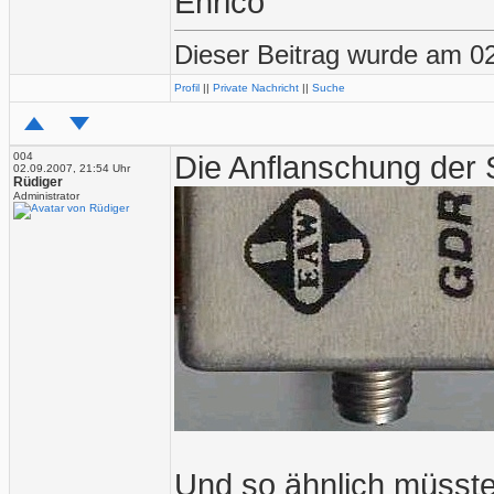
Enrico
Dieser Beitrag wurde am 02
Profil
||
Private Nachricht
||
Suche
004
Die Anflanschung der 
02.09.2007, 21:54 Uhr
Rüdiger
Administrator
Und so ähnlich müsste