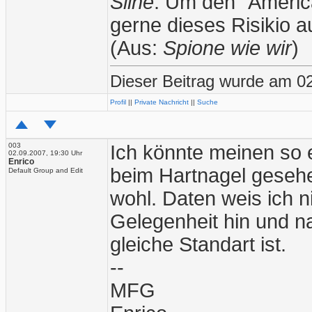
Sline
: Um den "American
gerne dieses Risikio 
(Aus:
Spione wie wir
)
Dieser Beitrag wurde am 02
Profil
||
Private Nachricht
||
Suche
003
Ich könnte meinen so
02.09.2007, 19:30 Uhr
Enrico
beim Hartnagel geseh
Default Group and Edit
wohl. Daten weis ich n
Gelegenheit hin und na
gleiche Standart ist.
--
MFG