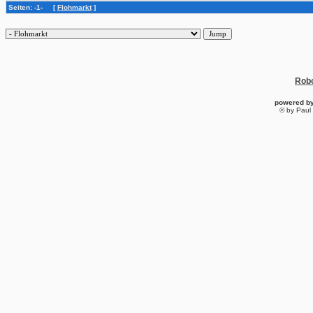
Seiten: -1- [
Flohmarkt
]
Robo
powered b
© by Paul