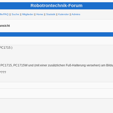
Robotrontechnik-Forum
ilfe/FAQ
||
Suche
||
Mitglieder
||
Home
||
Statistik
||
Kalender
||
Admins
nsicht
 PC1715 )
 PC1715, PC1715W und (mit einer zusätzlichen Fuß-Halterung versehen) am Bild
?????