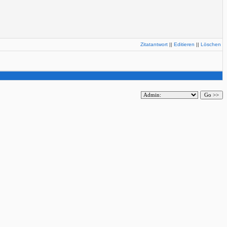
Zitatantwort
||
Editieren
||
Löschen