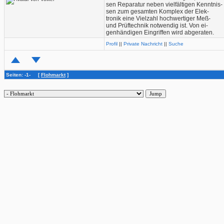
sen Reparatur neben vielfältigen Kenntnis-
sen zum gesamten Komplex der Elek-
tronik eine Vielzahl hochwertiger Meß-
und Prüftechnik notwendig ist. Von ei-
genhändigen Eingriffen wird abgeraten.
Profil
||
Private Nachricht
||
Suche
Seiten: -1- [
Flohmarkt
]