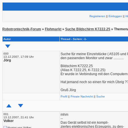
Registrieren
||
Einloggen
||
H
Robotrontechnik-Forum
»
Flohmarkt
»
Suche Bildschirm K7222.25
» Themena
Autor
Thread - Seiten: -1-
000
Suche für meine Einzelstücke ( A5105 und
13.12.2007, 17:09 Uhr
den passenden Monitor und zwar ............
Jörg
Bildschirm K7222.25
(Alias K 7222.25, K-7222.25)
Er wurde in Verbindung mit den Computern
Hat jemand noch so einen für mich Übrig 
Gruß Jörg
Profil
||
Private Nachricht
||
Suche
001
mhm
13.12.2007, 21:41 Uhr
--
Volker
Das Gerät selbst ist ein kompli-
ziertes elektronisches Erzeugnis, zu des-