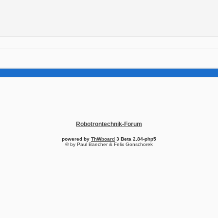
Robotrontechnik-Forum
powered by
ThWboard
3 Beta 2.84-php5
© by Paul Baecher & Felix Gonschorek