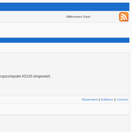
Willkommen Gast!
ungscomputer A5105 eingesetzt.
Zitatantwort
||
Editieren
||
Löschen