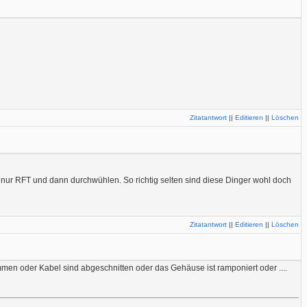
Zitatantwort
||
Editieren
||
Löschen
h nur RFT und dann durchwühlen. So richtig selten sind diese Dinger wohl doch
Zitatantwort
||
Editieren
||
Löschen
mmen oder Kabel sind abgeschnitten oder das Gehäuse ist ramponiert oder ....