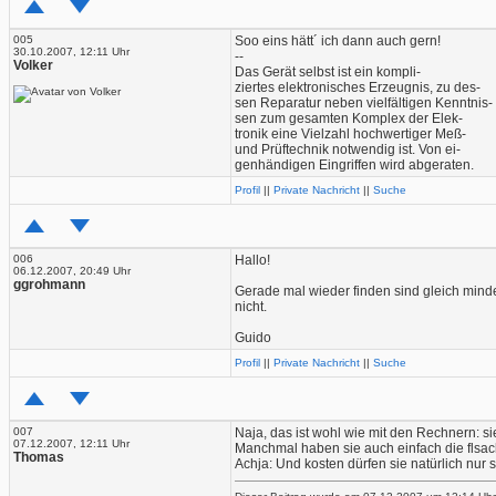
005
Soo eins hätt´ ich dann auch gern!
30.10.2007, 12:11 Uhr
--
Volker
Das Gerät selbst ist ein kompli-
ziertes elektronisches Erzeugnis, zu des-
sen Reparatur neben vielfältigen Kenntnis-
sen zum gesamten Komplex der Elek-
tronik eine Vielzahl hochwertiger Meß-
und Prüftechnik notwendig ist. Von ei-
genhändigen Eingriffen wird abgeraten.
Profil
||
Private Nachricht
||
Suche
006
Hallo!
06.12.2007, 20:49 Uhr
ggrohmann
Gerade mal wieder finden sind gleich minde
nicht.
Guido
Profil
||
Private Nachricht
||
Suche
007
Naja, das ist wohl wie mit den Rechnern: s
07.12.2007, 12:11 Uhr
Manchmal haben sie auch einfach die flsac
Thomas
Achja: Und kosten dürfen sie natürlich nur 