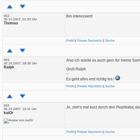
002
Bin interessiert!
30.10.2007, 01:50 Uhr
Thomas
Profil
||
Private Nachricht
||
Suche
003
Also ich würde es auch gern für meine Sa
30.10.2007, 09:36 Uhr
Ralph
Gruß Ralph
--
Es geht alles erst richtig los !
Profil
||
Private Nachricht
||
Suche
004
Jo, zieh's mal kurz durch den Replikator, 
30.10.2007, 10:11 Uhr
kaiOr
Profil
||
Private Nachricht
||
Suche