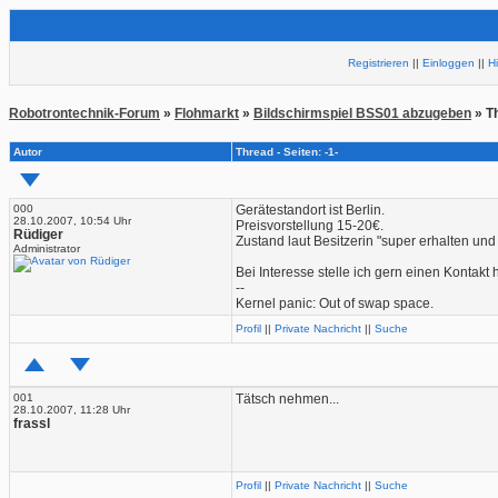
Registrieren
||
Einloggen
||
H
Robotrontechnik-Forum
»
Flohmarkt
»
Bildschirmspiel BSS01 abzugeben
» T
Autor
Thread - Seiten: -1-
000
Gerätestandort ist Berlin.
28.10.2007, 10:54 Uhr
Preisvorstellung 15-20€.
Rüdiger
Zustand laut Besitzerin "super erhalten und
Administrator
Bei Interesse stelle ich gern einen Kontakt h
--
Kernel panic: Out of swap space.
Profil
||
Private Nachricht
||
Suche
001
Tätsch nehmen...
28.10.2007, 11:28 Uhr
frassl
Profil
||
Private Nachricht
||
Suche