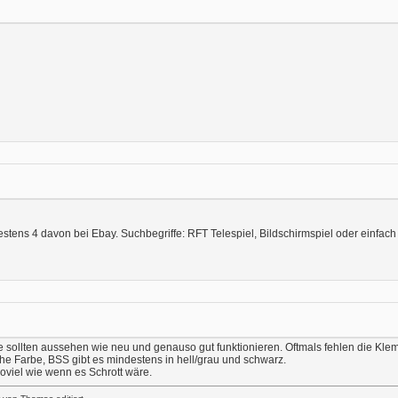
stens 4 davon bei Ebay. Suchbegriffe: RFT Telespiel, Bildschirmspiel oder einfac
ie sollten aussehen wie neu und genauso gut funktionieren. Oftmals fehlen die Kle
he Farbe, BSS gibt es mindestens in hell/grau und schwarz.
soviel wie wenn es Schrott wäre.