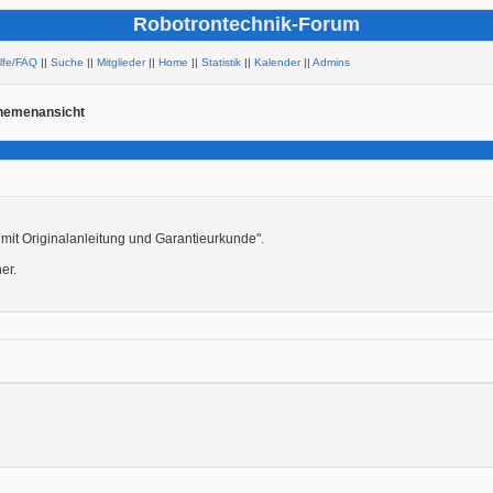
Robotrontechnik-Forum
ilfe/FAQ
||
Suche
||
Mitglieder
||
Home
||
Statistik
||
Kalender
||
Admins
hemenansicht
 mit Originalanleitung und Garantieurkunde".
er.