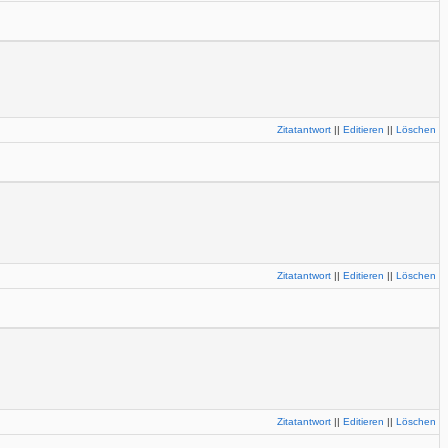
Zitatantwort
||
Editieren
||
Löschen
Zitatantwort
||
Editieren
||
Löschen
Zitatantwort
||
Editieren
||
Löschen