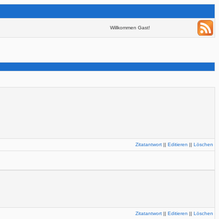
Willkommen Gast!
Zitatantwort
||
Editieren
||
Löschen
Zitatantwort
||
Editieren
||
Löschen