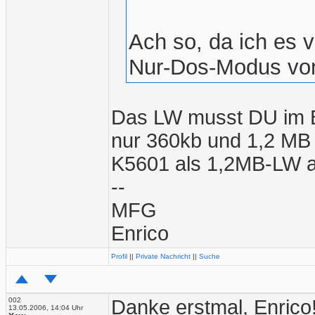
Ach so, da ich es 
Nur-Dos-Modus vo
Das LW musst DU im B
nur 360kb und 1,2 MB 
K5601 als 1,2MB-LW a
--
MFG
Enrico
Profil
||
Private Nachricht
||
Suche
002
Danke erstmal, Enrico
13.05.2006, 14:04 Uhr