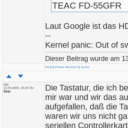
TEAC FD-55GFR
Laut Google ist das H
--
Kernel panic: Out of 
Dieser Beitrag wurde am 13
Profil
||
Private Nachricht
||
Suche
009
Die Tastatur, die ich b
13.05.2006, 15:45 Uhr
Xew
mir war und wir das a
aufgefallen, daß die T
waren wir uns nicht ga
seriellen Controllerkar