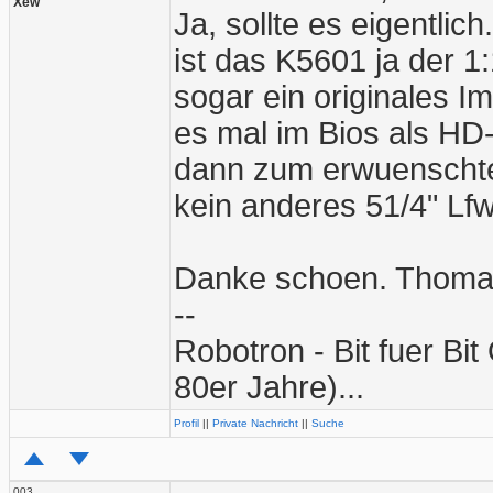
Xew
Ja, sollte es eigentlic
ist das K5601 ja der 
sogar ein originales I
es mal im Bios als HD-
dann zum erwuenschte
kein anderes 51/4" Lf
Danke schoen. Thom
--
Robotron - Bit fuer Bi
80er Jahre)...
Profil
||
Private Nachricht
||
Suche
003