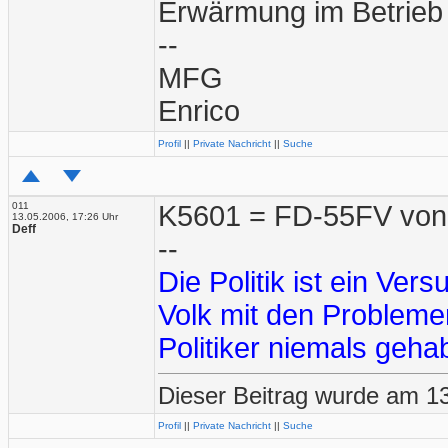
Erwärmung im Betrieb 
--
MFG
Enrico
Profil
||
Private Nachricht
||
Suche
011
K5601 = FD-55FV von
13.05.2006, 17:26 Uhr
Deff
--
Die Politik ist ein Ve
Volk mit den Problemen
Politiker niemals gehab
Dieser Beitrag wurde am 13
Profil
||
Private Nachricht
||
Suche