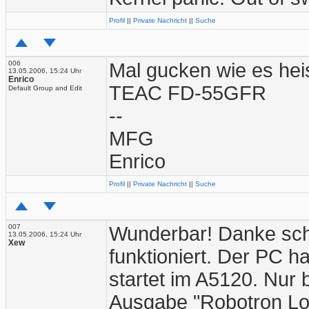
Profil
||
Private Nachricht
||
Suche
006
Mal gucken wie es hei
13.05.2006, 15:24 Uhr
Enrico
TEAC FD-55GFR
Default Group and Edit
--
MFG
Enrico
Profil
||
Private Nachricht
||
Suche
007
Wunderbar! Danke sch
13.05.2006, 15:24 Uhr
Xew
funktioniert. Der PC h
startet im A5120. Nur
Ausgabe "Robotron Lo