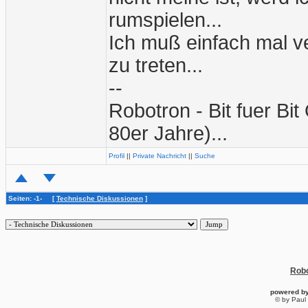
rumspielen...
Ich muß einfach mal v
zu treten...
--
Robotron - Bit fuer Bi
80er Jahre)...
Profil
||
Private Nachricht
||
Suche
Seiten: -1- [
Technische Diskussionen
]
Robo
powered b
© by Paul