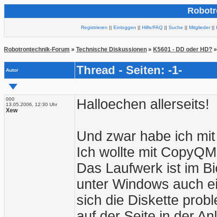
Robotr
Registrieren
||
Einloggen
||
Hilfe/FAQ
||
Suche
||
Mitglieder
||
Robotrontechnik-Forum
»
Technische Diskussionen
»
K5601 - DD oder HD?
»
Thread - Seiten: -1-
Autor
000
Halloechen allerseits!
13.05.2006, 12:30 Uhr
Xew
Und zwar habe ich mi
Ich wollte mit CopyQM 
Das Laufwerk ist im Bio
unter Windows auch ei
sich die Diskette prob
auf der Seite in der A