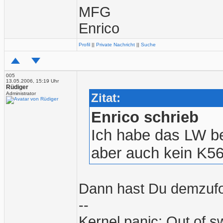
MFG
Enrico
Profil
||
Private Nachricht
||
Suche
005
13.05.2006, 15:19 Uhr
Rüdiger
Administrator
Zitat:
Enrico schrieb
Ich habe das LW be
aber auch kein K5
Dann hast Du demzufo
--
Kernel panic: Out of 