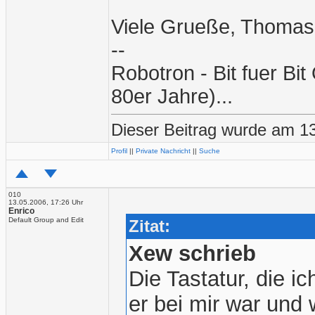
Viele Grueße, Thomas
--
Robotron - Bit fuer Bi
80er Jahre)...
Dieser Beitrag wurde am 13
Profil
||
Private Nachricht
||
Suche
010
13.05.2006, 17:26 Uhr
Enrico
Default Group and Edit
Zitat:
Xew schrieb
Die Tastatur, die ic
er bei mir war und 