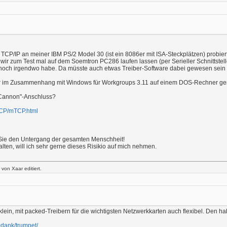
n TCP/IP an meiner IBM PS/2 Model 30 (ist ein 8086er mit ISA-Steckplätzen) probi
ir zum Test mal auf dem Soemtron PC286 laufen lassen (per Serieller Schnittstelle,
ch irgendwo habe. Da müsste auch etwas Treiber-Software dabei gewesen sein - si
 im Zusammenhang mit Windows für Workgroups 3.11 auf einem DOS-Rechner genutzt 
 Cannon"-Anschluss?
TCP/mTCP.html
n Sie den Untergang der gesamten Menschheit!
alten, will ich sehr gerne dieses Risikio auf mich nehmen.
von Xaar editiert.
iv klein, mit packed-Treibern für die wichtigsten Netzwerkkarten auch flexibel. Den
~dank/trumpet/