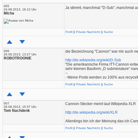
005
Ja stimmt, manchmal "D-Sub", manchmal au
24.08.2013, 16:12 Uhr
Micha
Profil
||
Private Nachricht
||
Suche
006
die Bezeichnung "Cannon" war mir auch n
26.08.2013, 13:27 Uhr
ROBOTROONIE
http://de.wikipedia.org/wiki/D-Sub
"Die amerikanische Firma ITT-Cannon entwi
sehr kleinen Bauform „D subminiature“ nann
--
- Meine Posts werden zu 100% aus recycelten
Profil
||
Private Nachricht
||
Suche
007
Cannon-Stecker meint laut Wikipedia XLR
26.08.2013, 15:37 Uhr
Tom Nachdenk
http://de.wikipedia.org/wiki/XLR
Allerdings bin ich der Meinung das ich Ca
Profil
||
Private Nachricht
||
Suche