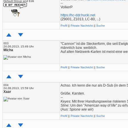
Default Group and Edit
--
VolkerP
https://hc-ddr.hucki.net
(Z9001, Z1013, LC-80, ...)
Profil
||
Private Nachricht
||
Suche
003
"Cannon" ist die Steckerform, die seit Ewig
24.08.2013, 15:49 Uhr
männlich bzw. weiblich.
Micha
Auf alten Netzwerk-Karten ist meist eine 
Profil
||
Private Nachricht
||
Suche
004
Achso. Ich kenn die nur als D-Sub (in dem 
24.08.2013, 15:59 Uhr
Xaar
Grüße, Karsten.
--
Keyes
: Mit Ihrer Handlungsweise riskiere
Sline
: Um den "American way of life" zu erh
(Aus:
Spione wie wir
)
Profil
||
Private Nachricht
||
Suche