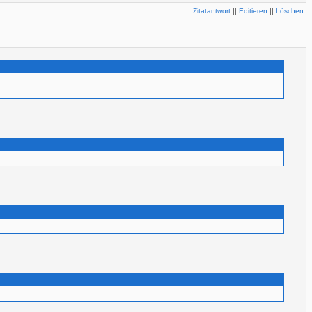
Zitatantwort
||
Editieren
||
Löschen