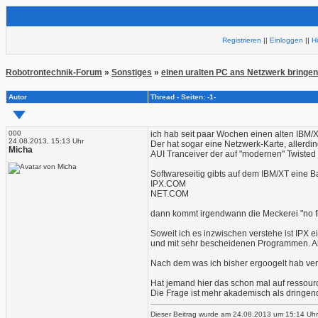
Registrieren
||
Einloggen
||
H
Robotrontechnik-Forum
»
Sonstiges
»
einen uralten PC ans Netzwerk bringe
Autor
Thread - Seiten: -1-
000
ich hab seit paar Wochen einen alten IBM/
24.08.2013, 15:13 Uhr
Der hat sogar eine Netzwerk-Karte, allerd
Micha
AUI Tranceiver der auf "modernen" Twisted 
Softwareseitig gibts auf dem IBM/XT eine Ba
IPX.COM
NET.COM
dann kommt irgendwann die Meckerei "no fil
Soweit ich es inzwischen verstehe ist IPX e
und mit sehr bescheidenen Programmen. Abe
Nach dem was ich bisher ergoogelt hab ve
Hat jemand hier das schon mal auf resso
Die Frage ist mehr akademisch als dringend
Dieser Beitrag wurde am 24.08.2013 um 15:14 Uhr 