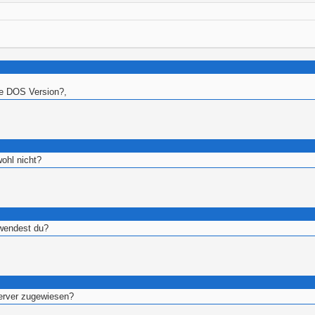
ne DOS Version?,
ohl nicht?
wendest du?
erver zugewiesen?