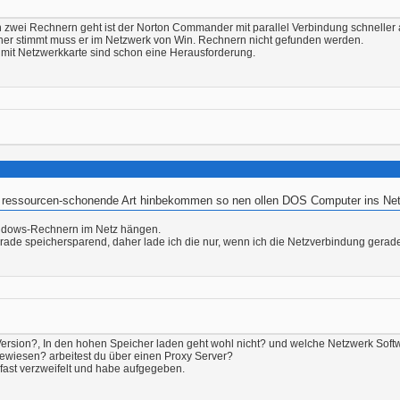
zwei Rechnern geht ist der Norton Commander mit parallel Verbindung schneller a
er stimmt muss er im Netzwerk von Win. Rechnern nicht gefunden werden.
 mit Netzwerkkarte sind schon eine Herausforderung.
f ressourcen-schonende Art hinbekommen so nen ollen DOS Computer ins Ne
dows-Rechnern im Netz hängen.
 gerade speichersparend, daher lade ich die nur, wenn ich die Netzverbindung gera
Version?, In den hohen Speicher laden geht wohl nicht? und welche Netzwerk Sof
ewiesen? arbeitest du über einen Proxy Server?
fast verzweifelt und habe aufgegeben.