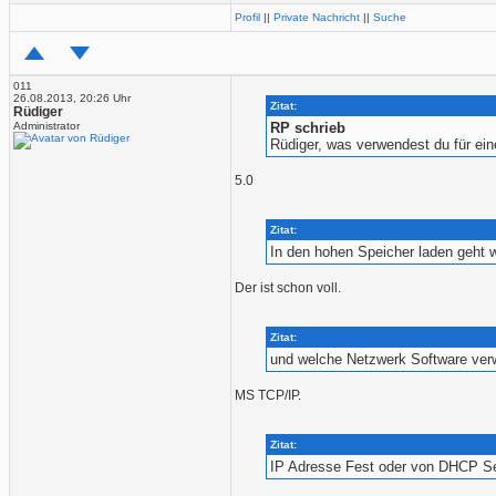
Profil
||
Private Nachricht
||
Suche
011
26.08.2013, 20:26 Uhr
Zitat:
Rüdiger
Administrator
RP schrieb
Rüdiger, was verwendest du für ei
5.0
Zitat:
In den hohen Speicher laden geht w
Der ist schon voll.
Zitat:
und welche Netzwerk Software ver
MS TCP/IP.
Zitat:
IP Adresse Fest oder von DHCP S