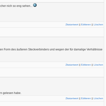
cher nich so eng sehen...
Zitatantwort
||
Editieren
||
Löschen
hen Form des äußeren Steckverbinders und wegen der für damalige Verhältnisse
Zitatantwort
||
Editieren
||
Löschen
rn gelesen habe.
Zitatantwort
||
Editieren
||
Löschen