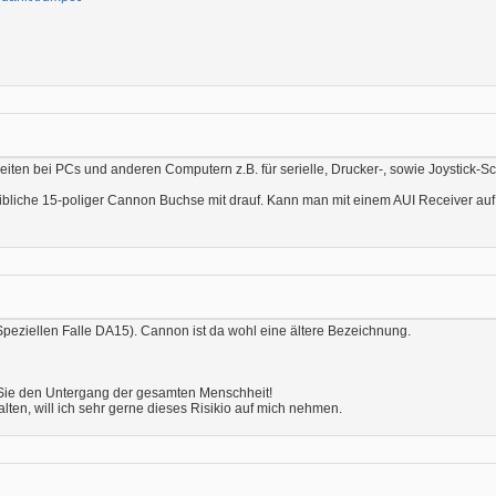
keiten bei PCs und anderen Computern z.B. für serielle, Drucker-, sowie Joystick-Sc
weibliche 15-poliger Cannon Buchse mit drauf. Kann man mit einem AUI Receiver au
Speziellen Falle DA15). Cannon ist da wohl eine ältere Bezeichnung.
n Sie den Untergang der gesamten Menschheit!
alten, will ich sehr gerne dieses Risikio auf mich nehmen.