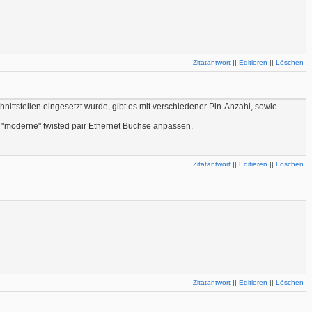
Zitatantwort
||
Editieren
||
Löschen
hnittstellen eingesetzt wurde, gibt es mit verschiedener Pin-Anzahl, sowie
f "moderne" twisted pair Ethernet Buchse anpassen.
Zitatantwort
||
Editieren
||
Löschen
Zitatantwort
||
Editieren
||
Löschen