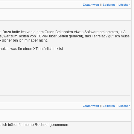
Zitatantwort
||
Editieren
||
Löschen
ert. Dazu hatte ich von einem Guten Bekannten etwas Software bekommen, u. A.
 war zum Testen von TCP/IP über Seriell gedacht), das lief relativ gut. Ich muss
cher bin ich mir aber nicht.
- was für einen XT natürlich nix ist..
Zitatantwort
||
Editieren
||
Löschen
 hab ich früher für meine Rechner genommen.