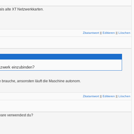
ls alte XT Netzwerkkarten.
Zitatantwort
||
Editieren
||
Löschen
tzwerk einzubinden?
de brauche, ansonsten läuft die Maschine autonom.
Zitatantwort
||
Editieren
||
Löschen
tware verwendest du?