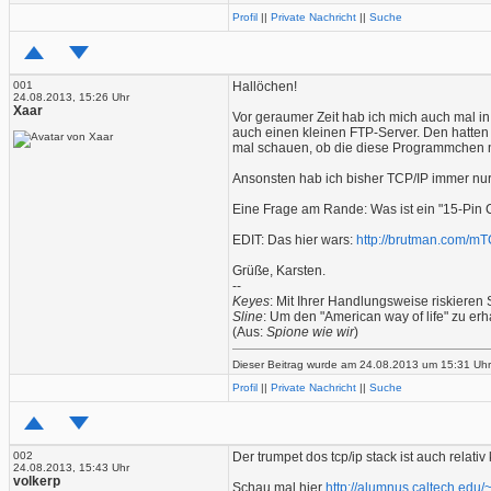
Profil
||
Private Nachricht
||
Suche
001
Hallöchen!
24.08.2013, 15:26 Uhr
Xaar
Vor geraumer Zeit hab ich mich auch mal i
auch einen kleinen FTP-Server. Den hatten w
mal schauen, ob die diese Programmchen no
Ansonsten hab ich bisher TCP/IP immer nur
Eine Frage am Rande: Was ist ein "15-Pin
EDIT: Das hier wars:
http://brutman.com/m
Grüße, Karsten.
--
Keyes
: Mit Ihrer Handlungsweise riskiere
Sline
: Um den "American way of life" zu erh
(Aus:
Spione wie wir
)
Dieser Beitrag wurde am 24.08.2013 um 15:31 Uhr 
Profil
||
Private Nachricht
||
Suche
002
Der trumpet dos tcp/ip stack ist auch relat
24.08.2013, 15:43 Uhr
volkerp
Schau mal hier
http://alumnus.caltech.edu/