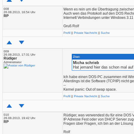
008
Wenn es rein um die Übertragung zwischen 
26.08.2013, 16:54 Uhr
Auch wen das Protokoll auf den DOS Rechn
RP
Internett Verbindungen unter Windows 3.11
Gruß Rolf
Profil
||
Private Nachricht
||
Suche
009
26.08.2013, 17:31 Uhr
Zitat:
Rüdiger
Administrator
Micha schrieb
Hat jemand hier das schon mal au
Ich habe einen DOS-PC zusammen mit Win
Allerdings ist die Software (TCP/IP) nicht
--
Kernel panic: Out of swap space.
Profil
||
Private Nachricht
||
Suche
010
Rüdiger, was verwendest du für eine DOS 
26.08.2013, 19:42 Uhr
IP Adresse Fest oder von DHCP Server zug
RP
Fragen über Fragen, ich bin an der Lösung 
Rolf