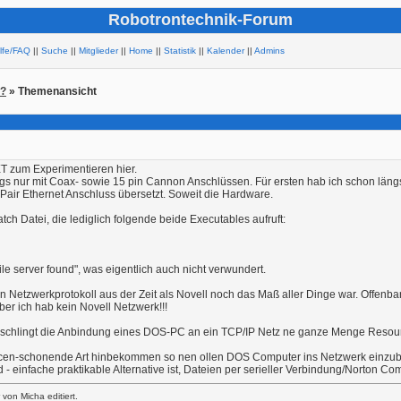
Robotrontechnik-Forum
ilfe/FAQ
||
Suche
||
Mitglieder
||
Home
||
Statistik
||
Kalender
||
Admins
n?
» Themenansicht
XT zum Experimentieren hier.
ings nur mit Coax- sowie 15 pin Cannon Anschlüssen. Für ersten hab ich schon län
Pair Ethernet Anschluss übersetzt. Soweit die Hardware.
tch Datei, die lediglich folgende beide Executables aufruft:
e server found", was eigentlich auch nicht verwundert.
in Netzwerkprotokoll aus der Zeit als Novell noch das Maß aller Dinge war. Offenba
r ich hab kein Novell Netzwerk!!!
rschlingt die Anbindung eines DOS-PC an ein TCP/IP Netz ne ganze Menge Resou
urcen-schonende Art hinbekommen so nen ollen DOS Computer ins Netzwerk einzu
 - einfache praktikable Alternative ist, Dateien per serieller Verbindung/Norton 
von Micha editiert.