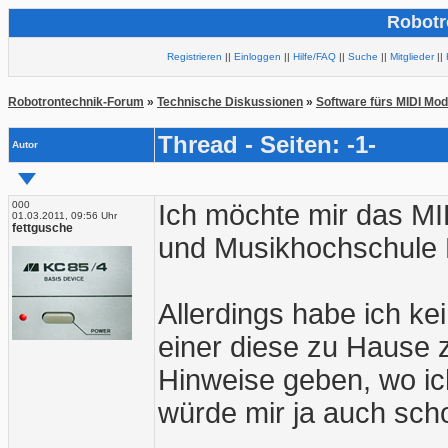
Robotr
Registrieren
||
Einloggen
||
Hilfe/FAQ
||
Suche
||
Mitglieder
||
Robotrontechnik-Forum
»
Technische Diskussionen
»
Software fürs MIDI Mod
Thread - Seiten: -1-
Autor
000
Ich möchte mir das MI
01.03.2011, 09:56 Uhr
fettgusche
und Musikhochschule 
Allerdings habe ich ke
einer diese zu Hause z
Hinweise geben, wo ich
würde mir ja auch scho