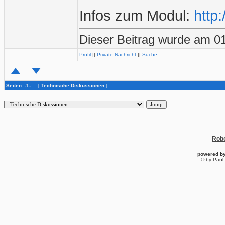
Infos zum Modul:
http
Dieser Beitrag wurde am 01
Profil
||
Private Nachricht
||
Suche
Seiten: -1- [
Technische Diskussionen
]
Robo
powered b
© by Paul