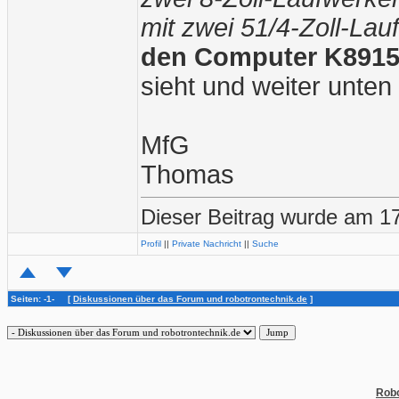
mit zwei 51/4-Zoll-Lau
den Computer K891
sieht und weiter unten 
MfG
Thomas
Dieser Beitrag wurde am 1
Profil
||
Private Nachricht
||
Suche
Seiten: -1- [
Diskussionen über das Forum und robotrontechnik.de
]
Robo