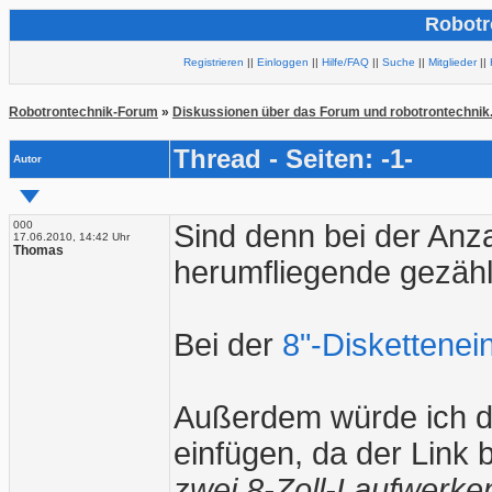
Robotr
Registrieren
||
Einloggen
||
Hilfe/FAQ
||
Suche
||
Mitglieder
||
Robotrontechnik-Forum
»
Diskussionen über das Forum und robotrontechnik
Thread - Seiten: -1-
Autor
000
Sind denn bei der Anz
17.06.2010, 14:42 Uhr
Thomas
herumfliegende gezähl
Bei der
8"-Diskettenein
Außerdem würde ich d
einfügen, da der Link 
zwei 8-Zoll-Laufwerke