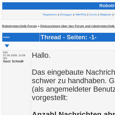
Robotr
Registrieren
||
Einloggen
||
Hilfe/FAQ
||
Suche
||
Mitglieder
||
Robotrontechnik-Forum
»
Diskussionen über das Forum und robotrontechnik
Thread - Seiten: -1-
Autor
000
Hallo.
01.06.2009, 13:08
Uhr
Gast: Schnulli
Das eingebaute Nachricht
schwer zu handhaben. Gib
(als angemeldeter Benutz
vorgestellt:
Anzahl Nachrichten abr