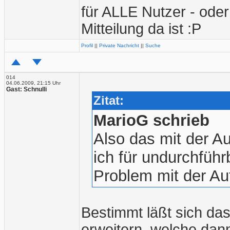
für ALLE Nutzer - oder
Mitteilung da ist :P
Profil
||
Private Nachricht
||
Suche
014
04.06.2009, 21:15 Uhr
Gast: Schnulli
Zitat:
MarioG schrieb
Also das mit der Au
ich für undurchführ
Problem mit der Aut
Bestimmt läßt sich da
erweitern, welche da