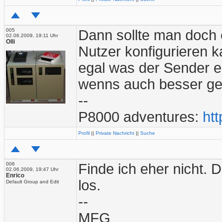
005
Dann sollte man doch
02.06.2009, 19:11 Uhr
Olli
Nutzer konfigurieren 
egal was der Sender e
wenns auch besser geh
--
P8000 adventures:
htt
Profil
||
Private Nachricht
||
Suche
006
Finde ich eher nicht. 
02.06.2009, 19:47 Uhr
Enrico
los.
Default Group and Edit
--
MFG