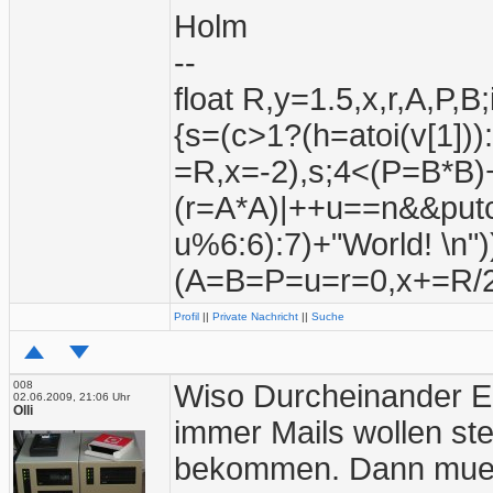
Holm
--
float R,y=1.5,x,r,A,P,B
{s=(c>1?(h=atoi(v[1]))
=R,x=-2),s;4<(P=B*B)
(r=A*A)|++u==n&&putc
u%6:6):7)+"World! \n"
(A=B=P=u=r=0,x+=R/2
Profil
||
Private Nachricht
||
Suche
008
Wiso Durcheinander En
02.06.2009, 21:06 Uhr
Olli
immer Mails wollen stel
bekommen. Dann muesse