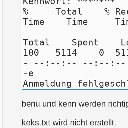
Kennwort: *******
% Total % Recei
Time Time Tim
Dlo
Total Spent L
100 5114 0
- --:--:-- --:--:
-e
Anmeldung fehlgesch
benu und kenn werden richti
keks.txt wird nicht erstellt.