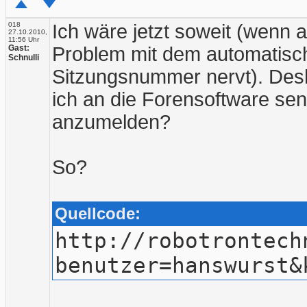
018
Ich wäre jetzt soweit (wenn a
27.10.2010,
11:56 Uhr
Gast:
Problem mit dem automatisc
Schnulli
Sitzungsnummer nervt). Des
ich an die Forensoftware s
anzumelden?
So?
Quellcode:
http://robotrontech
benutzer=hanswurst&