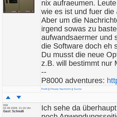
nix aufraeumen. Leute 
wie es ist und fuer die
Aber um die Nachricht
irgend sowas zu bastel
aufwandsaermer und s
die Software doch eh 
Du musst die neue Opti
z.B. will bestimmt nur
--
P8000 adventures:
htt
Profil
||
Private Nachricht
||
Suche
009
Ich sehe da überhaup
02.06.2009, 21:16 Uhr
Gast: Schnulli
noch Anwendungsseiti