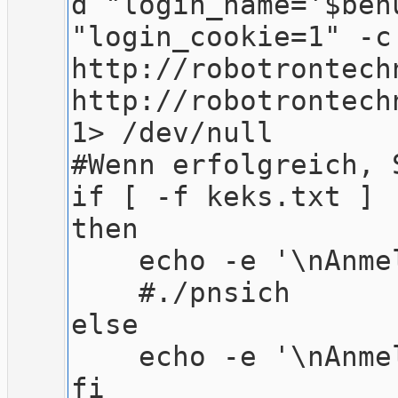
d "login_name='$ben
"login_cookie=1" -c
http://robotrontech
http://robotrontech
1> /dev/null
#Wenn erfolgreich, 
if [ -f keks.txt ]
then
echo -e '\nAnmeld
#./pnsich
else
echo -e '\nAnmeld
fi