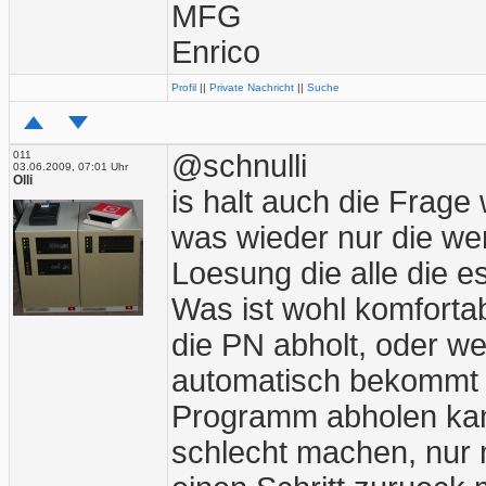
MFG
Enrico
Profil
||
Private Nachricht
||
Suche
011
@schnulli
03.06.2009, 07:01 Uhr
Olli
is halt auch die Frage
was wieder nur die we
Loesung die alle die e
Was ist wohl komforta
die PN abholt, oder we
automatisch bekommt u
Programm abholen kann?
schlecht machen, nu