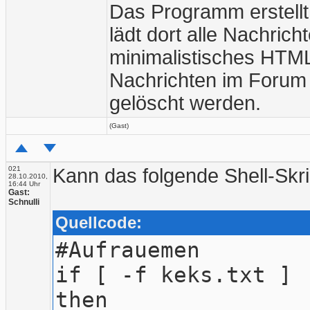
Das Programm erstellt
lädt dort alle Nachric
minimalistisches HTML
Nachrichten im Forum
gelöscht werden.
(Gast)
021
Kann das folgende Shell-Skr
28.10.2010,
16:44 Uhr
Gast:
Schnulli
Quellcode:
#Aufrauemen
if [ -f keks.txt ]
then