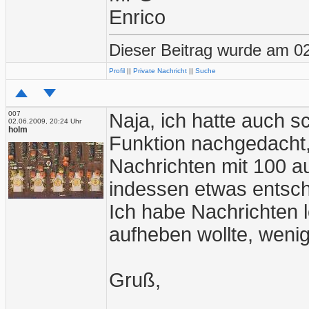
Enrico
Dieser Beitrag wurde am 02
Profil
||
Private Nachricht
||
Suche
007
Naja, ich hatte auch 
02.06.2009, 20:24 Uhr
holm
Funktion nachgedacht,
Nachrichten mit 100 a
indessen etwas entsch
Ich habe Nachrichten l
aufheben wollte, wenigs
Gruß,