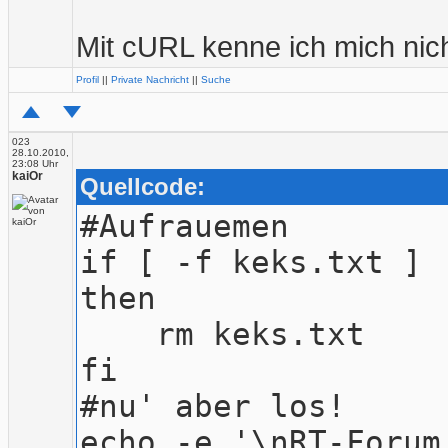
Mit cURL kenne ich mich nich
Profil
||
Private Nachricht
||
Suche
023
28.10.2010,
23:08 Uhr
kaiOr
Quellcode:
#Aufrauemen
if [ -f keks.txt ]
then
rm keks.txt
fi
#nu' aber los!
echo -e '\nRT-Forum