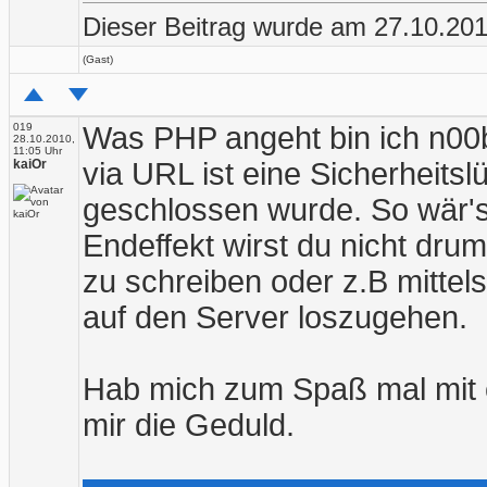
Dieser Beitrag wurde am 27.10.2010
(Gast)
019
Was PHP angeht bin ich n00b
28.10.2010,
11:05 Uhr
kaiOr
via URL ist eine Sicherheits
geschlossen wurde. So wär's 
Endeffekt wirst du nicht dr
zu schreiben oder z.B mittel
auf den Server loszugehen.
Hab mich zum Spaß mal mit c
mir die Geduld.