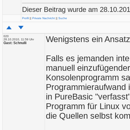
Dieser Beitrag wurde am 28.10.2010
Profil
||
Private Nachricht
||
Suche
020
Wenigstens ein Ansatz
28.10.2010, 11:59 Uhr
Gast: Schnulli
Falls es jemanden inte
manuell einzufügende
Konsolenprogramm sam
Programmieraufwand in
in PureBasic "verfasst
Programm für Linux vo
die Quellen selbst kom