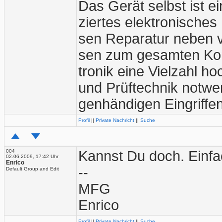
Das Gerät selbst ist ei
ziertes elektronisches
sen Reparatur neben vi
sen zum gesamten Kom
tronik eine Vielzahl h
und Prüftechnik notwen
genhändigen Eingriffe
Profil
||
Private Nachricht
||
Suche
004
Kannst Du doch. Einfa
02.06.2009, 17:42 Uhr
Enrico
--
Default Group and Edit
MFG
Enrico
Profil
||
Private Nachricht
||
Suche