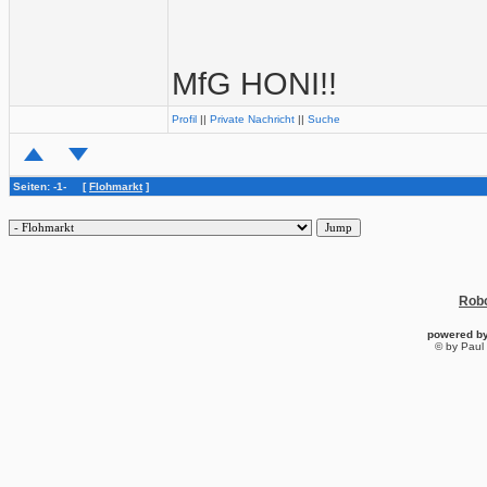
MfG HONI!!
Profil
||
Private Nachricht
||
Suche
Seiten: -1- [
Flohmarkt
]
Robo
powered b
© by Paul