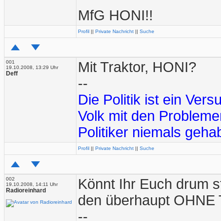
MfG HONI!!
Profil
||
Private Nachricht
||
Suche
001
Mit Traktor, HONI?
19.10.2008, 13:29 Uhr
Deff
--
Die Politik ist ein Ve
Volk mit den Problemen
Politiker niemals gehab
Profil
||
Private Nachricht
||
Suche
002
Könnt Ihr Euch drum st
19.10.2008, 14:11 Uhr
Radioreinhard
den überhaupt OHNE T
--