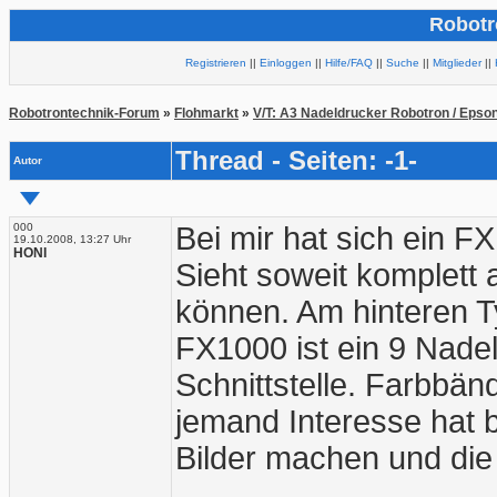
Robotr
Registrieren
||
Einloggen
||
Hilfe/FAQ
||
Suche
||
Mitglieder
||
Robotrontechnik-Forum
»
Flohmarkt
»
V/T: A3 Nadeldrucker Robotron / Epso
Thread - Seiten: -1-
Autor
000
Bei mir hat sich ein 
19.10.2008, 13:27 Uhr
HONI
Sieht soweit komplett 
können. Am hinteren T
FX1000 ist ein 9 Nadel
Schnittstelle. Farbbän
jemand Interesse hat 
Bilder machen und die 