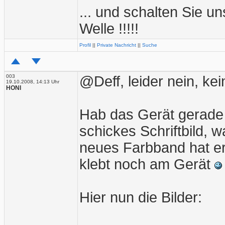
... und schalten Sie un
Welle !!!!!
Profil
||
Private Nachricht
||
Suche
003
@Deff, leider nein, kei
19.10.2008, 14:13 Uhr
HONI
Hab das Gerät gerade 
schickes Schriftbild, w
neues Farbband hat er
klebt noch am Gerät
Hier nun die Bilder: