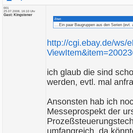
001
25.07.2008, 16:10 Uhr
Gast: Kingstener
Zitat:
....Ein paar Baugruppen aus den Serien (evt
http://cgi.ebay.de/ws/
ViewItem&item=2002
ich glaub die sind sc
werden, evtl. mal anfra
Ansonsten hab ich no
Messeprospekt der u
Prozeßsteuerungstechn
umfangreich, da könnte