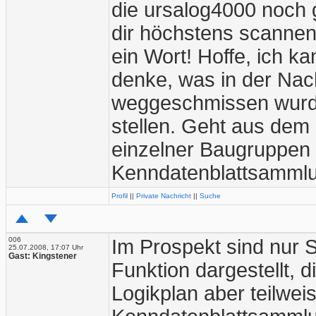
die ursalog4000 noch g
dir höchstens scannen,
ein Wort! Hoffe, ich k
denke, was in der Nac
weggeschmissen wurd
stellen. Geht aus dem
einzelner Baugruppen h
Kenndatenblattsammlun
Profil
||
Private Nachricht
||
Suche
006
Im Prospekt sind nur 
25.07.2008, 17:07 Uhr
Gast: Kingstener
Funktion dargestellt, d
Logikplan aber teilwei