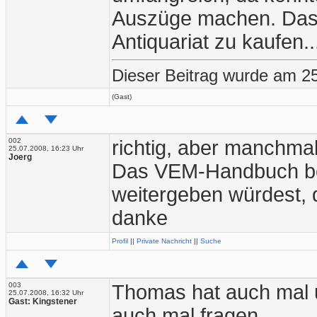
Auszüge machen. Das 
Antiquariat zu kaufen..
Dieser Beitrag wurde am 25
(Gast)
002
richtig, aber manchma
25.07.2008, 16:23 Uhr
Joerg
Das VEM-Handbuch bes
weitergeben würdest, d
danke
Profil
||
Private Nachricht
||
Suche
003
Thomas hat auch mal 
25.07.2008, 16:32 Uhr
Gast: Kingstener
auch mal fragen