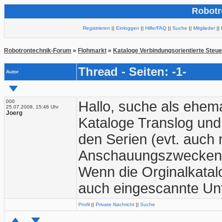
Robotr
Registrieren
||
Einloggen
||
Hilfe/FAQ
||
Suche
||
Mitglieder
||
Robotrontechnik-Forum
»
Flohmarkt
»
Kataloge Verbindungsorientierte Steu
Thread - Seiten: -1-
Autor
000
Hallo, suche als ehema
25.07.2008, 15:46 Uhr
Joerg
Kataloge Translog un
den Serien (evt. auch
Anschauungszwecken 
Wenn die Orginalkatal
auch eingescannte Unt
Profil
||
Private Nachricht
||
Suche