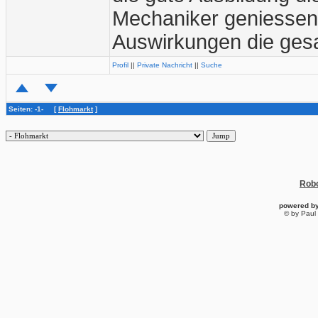
Mechaniker geniessen 
Auswirkungen die gesam
Profil
||
Private Nachricht
||
Suche
Seiten: -1- [
Flohmarkt
]
Robo
powered b
© by Paul