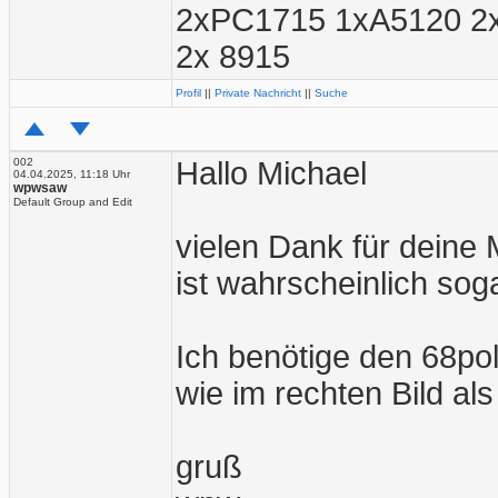
2xPC1715 1xA5120 2
2x 8915
Profil
||
Private Nachricht
||
Suche
002
Hallo Michael
04.04.2025, 11:18 Uhr
wpwsaw
Default Group and Edit
vielen Dank für deine 
ist wahrscheinlich sog
Ich benötige den 68pol
wie im rechten Bild al
gruß