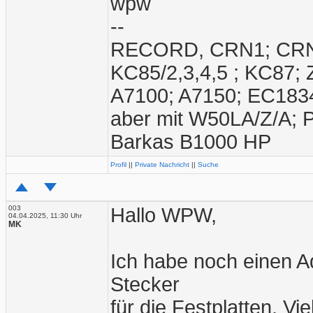
wpw
--
RECORD, CRN1; CRN2;
KC85/2,3,4,5 ; KC87;
A7100; A7150; EC1834
aber mit W50LA/Z/A; 
Barkas B1000 HP
Profil
||
Private Nachricht
||
Suche
003
Hallo WPW,
04.04.2025, 11:30 Uhr
MK
Ich habe noch einen Ad
Stecker
für die Festplatten. Vie