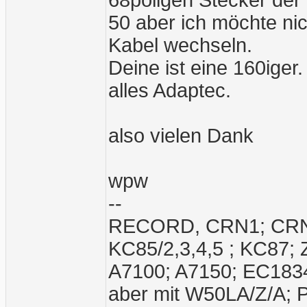
68poligen Stecker der
50 aber ich möchte ni
Kabel wechseln.
Deine ist eine 160iger.
alles Adaptec.
also vielen Dank
wpw
--
RECORD, CRN1; CRN2;
KC85/2,3,4,5 ; KC87;
A7100; A7150; EC1834
aber mit W50LA/Z/A; 