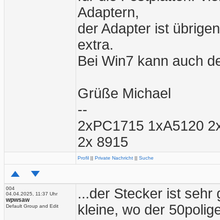
Adaptern,
der Adapter ist übrige
extra.
Bei Win7 kann auch der
Grüße Michael
--
2xPC1715 1xA5120 2
2x 8915
Profil
||
Private Nachricht
||
Suche
004
...der Stecker ist sehr
04.04.2025, 11:37 Uhr
wpwsaw
kleine, wo der 50polige
Default Group and Edit