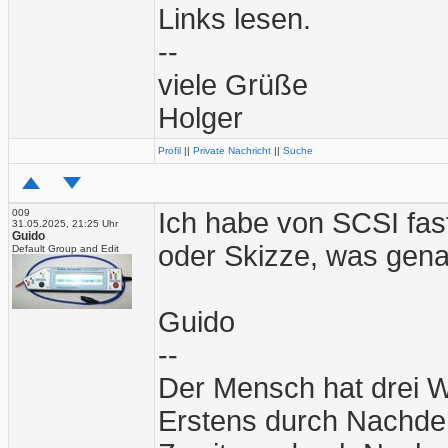
Links lesen.
--
viele Grüße
Holger
Profil
||
Private Nachricht
||
Suche
009
Ich habe von SCSI fast
31.05.2025, 21:25 Uhr
Guido
oder Skizze, was genau
Default Group and Edit
Guido
--
Der Mensch hat drei W
Erstens durch Nachden