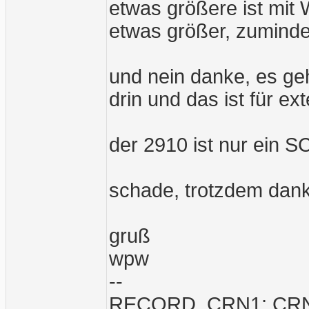
etwas größere ist mit 
etwas größer, zumind
und nein danke, es ge
drin und das ist für e
der 2910 ist nur ein S
schade, trotzdem dank
gruß
wpw
--
RECORD, CRN1; CRN2;