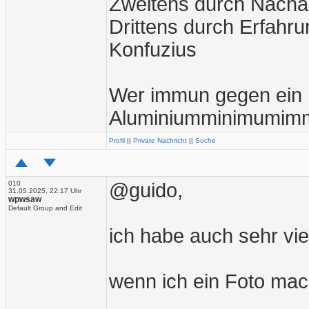
Zweitens durch Nachah
Drittens durch Erfahrun
Konfuzius
Wer immun gegen ein M
Aluminiumminimumimmu
Profil
||
Private Nachricht
||
Suche
010
@guido,
31.05.2025, 22:17 Uhr
wpwsaw
Default Group and Edit
ich habe auch sehr viel
wenn ich ein Foto mach