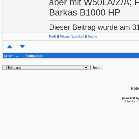
aber mit W50LA/Z/A; 
Barkas B1000 HP
Dieser Beitrag wurde am 3
Profil
||
Private Nachricht
||
Suche
Seiten: -1- [
Flohmarkt
]
Robo
powered b
© by Paul