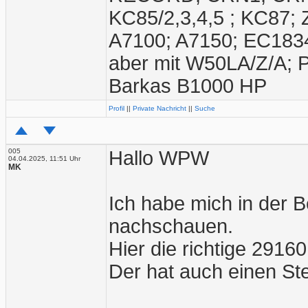
KC85/2,3,4,5 ; KC87;
A7100; A7150; EC1834
aber mit W50LA/Z/A; 
Barkas B1000 HP
Profil
||
Private Nachricht
||
Suche
005
Hallo WPW
04.04.2025, 11:51 Uhr
MK
Ich habe mich in der B
nachschauen.
Hier die richtige 2916
Der hat auch einen Ste