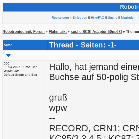
Robotr
Registrieren
||
Einloggen
||
Hilfe/FAQ
||
Suche
||
Mitglieder
||
Robotrontechnik-Forum
»
Flohmarkt
»
suche SCSI-Adapter 50m/68f
» Themen
Thread - Seiten: -1-
Autor
000
Hallo, hat jemand eine
03.04.2025, 21:55 Uhr
wpwsaw
Buchse auf 50-polig S
Default Group and Edit
gruß
wpw
--
RECORD, CRN1; CRN2;
KC85/2,3,4,5 ; KC87;