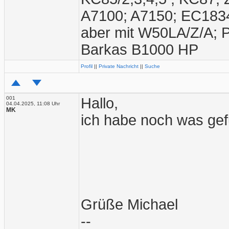
A7100; A7150; EC1834
aber mit W50LA/Z/A; 
Barkas B1000 HP
Profil
||
Private Nachricht
||
Suche
001
Hallo,
04.04.2025, 11:08 Uhr
MK
ich habe noch was gefun
Grüße Michael
--