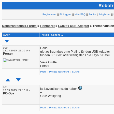
Robotr
Registrieren
||
Einloggen
||
Hilfe/FAQ
||
Suche
||
Mitglieder
||
Robotrontechnik-Forum
»
Flohmarkt
»
LC80ex USB-Adapter
» Themenansich
Autor
Thread - Seiten: -1-
000
Hallo,
12.03.2025, 21:39 Uhr
gibt es irgendwo eine Platine für den USB-Adapter
Perser
für den LC80ex, oder wenigstens die Layout-Datei.
Viele Grüße
Perser
Profil
||
Private Nachricht
||
Suche
001
ja, Layout kannst du haben
12.03.2025, 22:15 Uhr
--
PC-Opa
Gruß Wolfgang
Profil
||
Private Nachricht
||
Suche