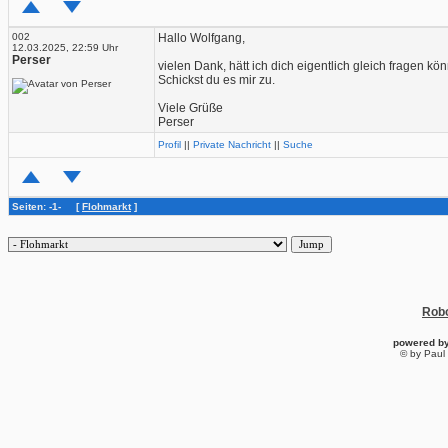
002
Hallo Wolfgang,
12.03.2025, 22:59 Uhr
Perser
vielen Dank, hätt ich dich eigentlich gleich fragen kö
Schickst du es mir zu.
Viele Grüße
Perser
Profil
||
Private Nachricht
||
Suche
Seiten: -1- [
Flohmarkt
]
Robo
powered b
© by Paul