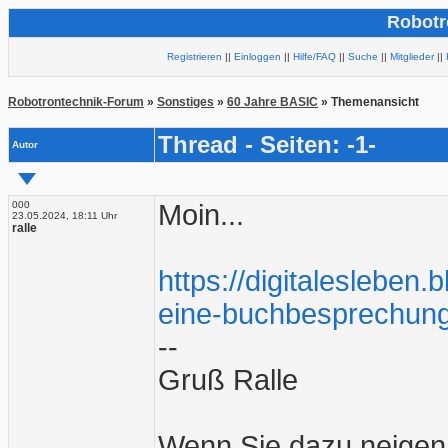
Robotr
Registrieren
||
Einloggen
||
Hilfe/FAQ
||
Suche
||
Mitglieder
||
Robotrontechnik-Forum
»
Sonstiges
»
60 Jahre BASIC
» Themenansicht
Thread - Seiten: -1-
Autor
000
Moin...
23.05.2024, 18:11 Uhr
ralle
https://digitalesleben
eine-buchbesprechung-
--
Gruß Ralle
Wenn Sie dazu neigen