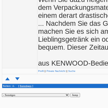
dem Verpackungsmater
einem derart drastische
... Nachdem Sie das G
machen Sie es sich am
Lieblingsgetränk ein o
bequem. Dieser Zeitau
aus KENWOOD-Bedien
Profil
||
Private Nachricht
||
Suche
Seiten: -1- [
Sonstiges
]