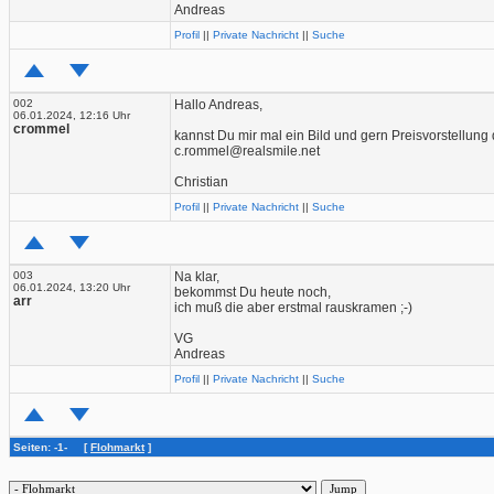
Andreas
Profil
||
Private Nachricht
||
Suche
002
Hallo Andreas,
06.01.2024, 12:16 Uhr
crommel
kannst Du mir mal ein Bild und gern Preisvorstellun
c.rommel@realsmile.net
Christian
Profil
||
Private Nachricht
||
Suche
003
Na klar,
06.01.2024, 13:20 Uhr
bekommst Du heute noch,
arr
ich muß die aber erstmal rauskramen ;-)
VG
Andreas
Profil
||
Private Nachricht
||
Suche
Seiten: -1- [
Flohmarkt
]