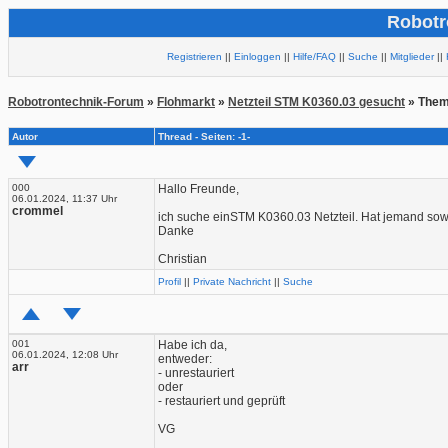
Robotr
Registrieren
||
Einloggen
||
Hilfe/FAQ
||
Suche
||
Mitglieder
||
Robotrontechnik-Forum
»
Flohmarkt
»
Netzteil STM K0360.03 gesucht
» Them
Autor
Thread - Seiten: -1-
000
Hallo Freunde,
06.01.2024, 11:37 Uhr
crommel
ich suche einSTM K0360.03 Netzteil. Hat jemand so
Danke
Christian
Profil
||
Private Nachricht
||
Suche
001
Habe ich da,
06.01.2024, 12:08 Uhr
entweder:
arr
- unrestauriert
oder
- restauriert und geprüft
VG