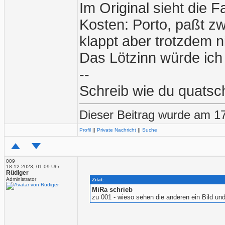
Im Original sieht die F
Kosten: Porto, paßt z
klappt aber trotzdem ni
Das Lötzinn würde ich
--
Schreib wie du quatsc
Dieser Beitrag wurde am 17
Profil
||
Private Nachricht
||
Suche
009
18.12.2023, 01:09 Uhr
Rüdiger
Administrator
Zitat:
MiRa schrieb
zu 001 - wieso sehen die anderen ein Bild un