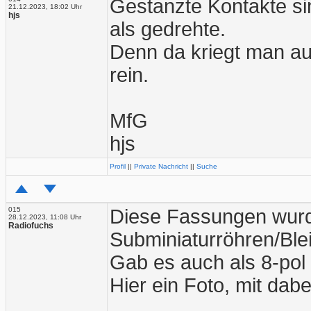
Gestanzte Kontakte si
21.12.2023, 18:02 Uhr
hjs
als gedrehte.
Denn da kriegt man au
rein.
MfG
hjs
Profil
||
Private Nachricht
||
Suche
015
Diese Fassungen wurde
28.12.2023, 11:08 Uhr
Radiofuchs
Subminiaturröhren/Bleis
Gab es auch als 8-pol
Hier ein Foto, mit da