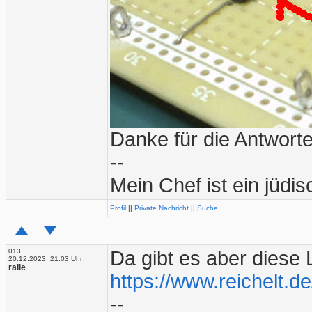
Danke für die Antworte
--
Mein Chef ist ein jüd
Profil
||
Private Nachricht
||
Suche
013
Da gibt es aber diese
20.12.2023, 21:03 Uhr
ralle
https://www.reichelt.
--