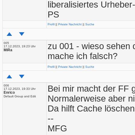
liberalisiertes Urhebe
PS
Profil
||
Private Nachricht
||
Suche
005
zu 001 - wieso sehen d
17.12.2023, 19:23 Uhr
MiRa
mache ich falsch?
Profil
||
Private Nachricht
||
Suche
006
Bei mir macht der FF 
17.12.2023, 19:33 Uhr
Enrico
Normalerweise aber nic
Default Group and Edit
Da hilft Cache löschen
--
MFG