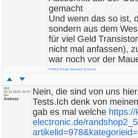
gemacht
Und wenn das so ist, d
sondern aus dem Weste
für viel Geld Transisto
nicht mal anfassen),
war noch vor der Mau
Profil
||
Private Nachricht
||
Suche
003
Nein, die sind von uns hier
16.12.2023, 22:57
Uhr
Andreas
Tests.Ich denk von meinem 
gab es mal welche
https://
electronic.de/randshop2_5
artikelid=978&kategoriei