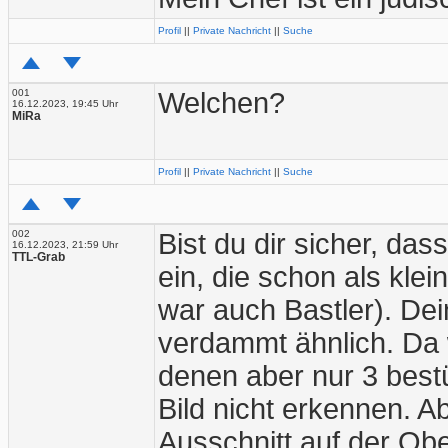
Profil
||
Private Nachricht
||
Suche
001
Welchen?
16.12.2023, 19:45 Uhr
MiRa
Profil
||
Private Nachricht
||
Suche
002
Bist du dir sicher, dass
16.12.2023, 21:59 Uhr
TTL-Grab
ein, die schon als kle
war auch Bastler). De
verdammt ähnlich. Da w
denen aber nur 3 best
Bild nicht erkennen. A
Ausschnitt auf der Ober