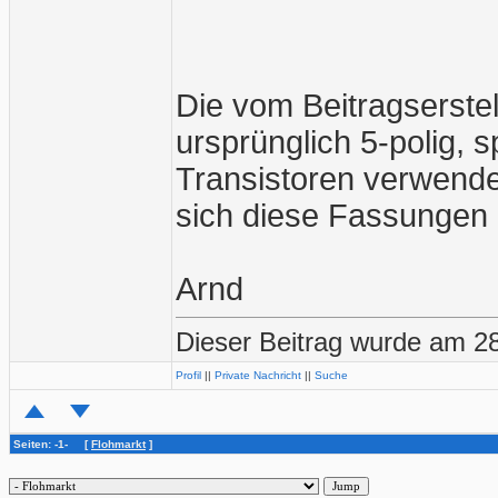
Die vom Beitragserste
ursprünglich 5-polig, 
Transistoren verwend
sich diese Fassungen 
Arnd
Dieser Beitrag wurde am 28
Profil
||
Private Nachricht
||
Suche
Seiten: -1- [
Flohmarkt
]