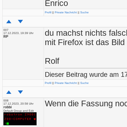
Enrico
Profil
||
Private Nachricht
||
Suche
007
du machst nichts falsc
17.12.2023, 19:39 Uhr
RP
mit Firefox ist das Bild
Rolf
Dieser Beitrag wurde am 17
Profil
||
Private Nachricht
||
Suche
008
Wenn die Fassung noc
17.12.2023, 20:58 Uhr
robbi
Default Group and Edit