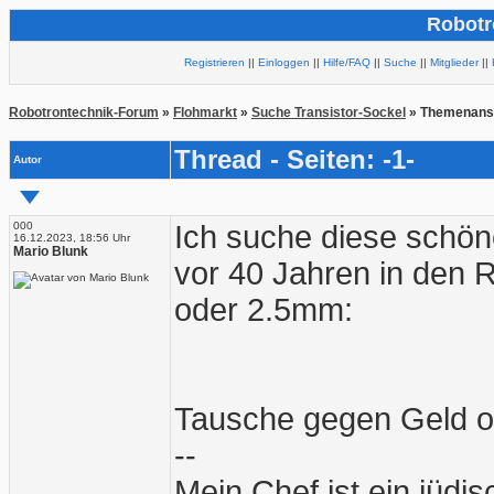
Robotr
Registrieren
||
Einloggen
||
Hilfe/FAQ
||
Suche
||
Mitglieder
||
Robotrontechnik-Forum
»
Flohmarkt
»
Suche Transistor-Sockel
» Themenans
Thread - Seiten: -1-
Autor
000
Ich suche diese schön
16.12.2023, 18:56 Uhr
Mario Blunk
vor 40 Jahren in den
oder 2.5mm:
Tausche gegen Geld od
--
Mein Chef ist ein jüd