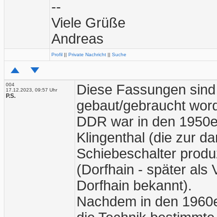
--
Viele Grüße
Andreas
Profil
||
Private Nachricht
||
Suche
004
Diese Fassungen sind 
17.12.2023, 09:57 Uhr
P.S.
gebaut/gebraucht worde
DDR war in den 1950e
Klingenthal (die zur d
Schiebeschalter prod
(Dorfhain - später al
Dorfhain bekannt).
Nachdem in den 1960e