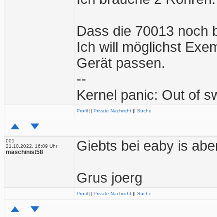
Dass die 70013 noch be
Ich will möglichst Exe
Gerät passen.
--
Kernel panic: Out of 
Profil
||
Private Nachricht
||
Suche
001
Giebts bei eaby is abe
21.10.2022, 16:09 Uhr
maschinist58
Grus joerg
Profil
||
Private Nachricht
||
Suche