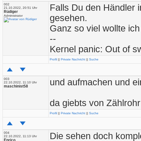
002
Falls Du den Händler i
21.10.2022, 20:51 Uhr
Rüdiger
gesehen.
Administrator
Ganz so viel wollte ic
--
Kernel panic: Out of 
Profil
||
Private Nachricht
||
Suche
003
und aufmachen und ei
22.10.2022, 11:10 Uhr
maschinist58
da giebts von Zählro
Profil
||
Private Nachricht
||
Suche
004
Die sehen doch komple
22.10.2022, 11:13 Uhr
Enrico