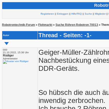
Robotr
Registrieren
||
Einloggen
||
Hilfe/FAQ
||
Suche
||
Mitglieder
||
Robotrontechnik-Forum
»
Flohmarkt
»
Suche Röhren Robotron 70013
» Them
Thread - Seiten: -1-
Autor
000
Geiger-Müller-Zählroh
21.10.2022, 15:36 Uhr
Rüdiger
Nachbestückung eines
Administrator
DDR-Geräts.
So hübsch die auch äu
inwendig zerbrochen.
Ich brauche 2 Röhren.