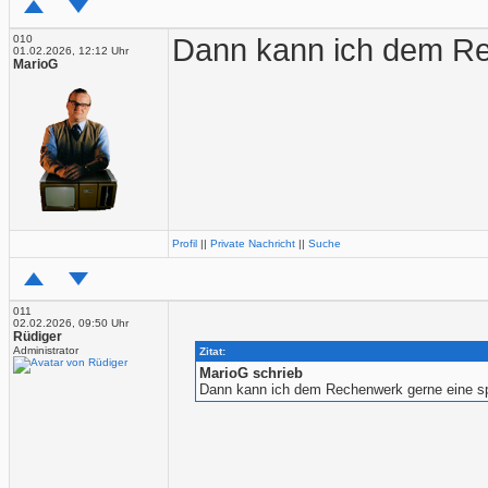
010
Dann kann ich dem Re
01.02.2026, 12:12 Uhr
MarioG
Profil
||
Private Nachricht
||
Suche
011
02.02.2026, 09:50 Uhr
Rüdiger
Administrator
Zitat:
MarioG schrieb
Dann kann ich dem Rechenwerk gerne eine s