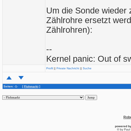
Um die Sonde wieder 
Zählrohre ersetzt werde
Zählrohren):
--
Kernel panic: Out of 
Profil
||
Private Nachricht
||
Suche
Seiten: -1- [
Flohmarkt
]
Robo
powered b
© by Paul