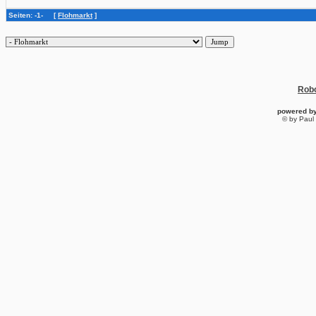
Seiten: -1- [
Flohmarkt
]
Robo
powered b
© by Paul