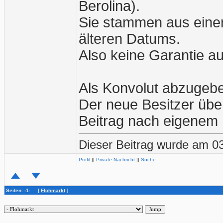
Berolina).
Sie stammen aus einer
älteren Datums.
Also keine Garantie au
Als Konvolut abzugeb
Der neue Besitzer übe
Beitrag nach eigenem
Dieser Beitrag wurde am 03
Profil
||
Private Nachricht
||
Suche
Seiten: -1- [
Flohmarkt
]