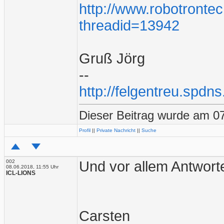
http://www.robotronte
threadid=13942
Gruß Jörg
--
http://felgentreu.spdns
Dieser Beitrag wurde am 07
Profil
||
Private Nachricht
||
Suche
002
Und vor allem Antworte
08.06.2018, 11:55 Uhr
ICL-LIONS
Carsten