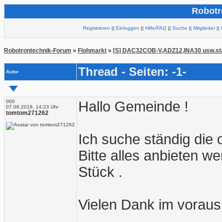
Robotr
Registrieren
||
Einloggen
||
Hilfe/FAQ
||
Suche
||
Mitglieder
||
Robotrontechnik-Forum
»
Flohmarkt
»
[S] DAC32COB-V,ADZ12,INA30 usw.st
Thread - Seiten: -1-
Autor
000
Hallo Gemeinde !
07.06.2018, 14:23 Uhr
tomtom271262
Ich suche ständig die
Bitte alles anbieten w
Stück .
Vielen Dank im voraus