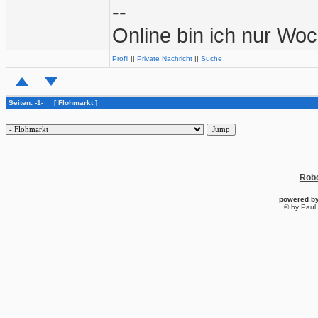
--
Online bin ich nur Wo
Profil
||
Private Nachricht
||
Suche
Seiten: -1- [
Flohmarkt
]
Robo
powered b
© by Paul