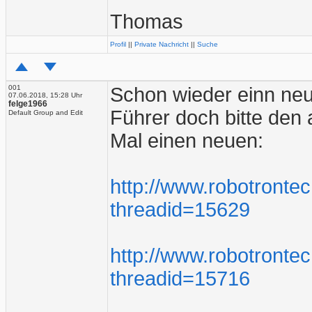
Thomas
Profil
||
Private Nachricht
||
Suche
001
Schon wieder einn ne
07.06.2018, 15:28 Uhr
felge1966
Führer doch bitte den a
Default Group and Edit
Mal einen neuen:
http://www.robotronte
threadid=15629
http://www.robotronte
threadid=15716