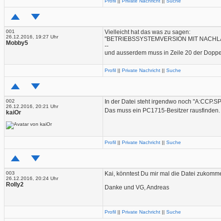
Profil
||
Private Nachricht
||
Suche
001
Vielleicht hat das was zu sagen:
26.12.2016, 19:27 Uhr
"BETRIEBSSYSTEMVERSION MIT NACH
Mobby5
--
und ausserdem muss in Zeile 20 der Doppe
Profil
||
Private Nachricht
||
Suche
002
In der Datei steht irgendwo noch "A:CCP.SP
26.12.2016, 20:21 Uhr
Das muss ein PC1715-Besitzer rausfinden
kaiOr
Profil
||
Private Nachricht
||
Suche
003
Kai, könntest Du mir mal die Datei zukomm
26.12.2016, 20:24 Uhr
Rolly2
Danke und VG, Andreas
Profil
||
Private Nachricht
||
Suche