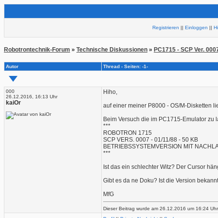
Registrieren
||
Einloggen
||
H
Robotrontechnik-Forum
»
Technische Diskussionen
»
PC1715 - SCP Ver. 000
Autor
Thread - Seiten: -1-
000
Hiho,
26.12.2016, 16:13 Uhr
kaiOr
auf einer meiner P8000 - OS/M-Disketten li
Beim Versuch die im PC1715-Emulator zu 
***
ROBOTRON 1715
SCP VERS. 0007 - 01/11/88 - 50 KB
BETRIEBSSYSTEMVERSION MIT NACHLAD
***
Ist das ein schlechter Witz? Der Cursor 
Gibt es da ne Doku? Ist die Version bekann
MfG
Dieser Beitrag wurde am 26.12.2016 um 16:24 Uhr v