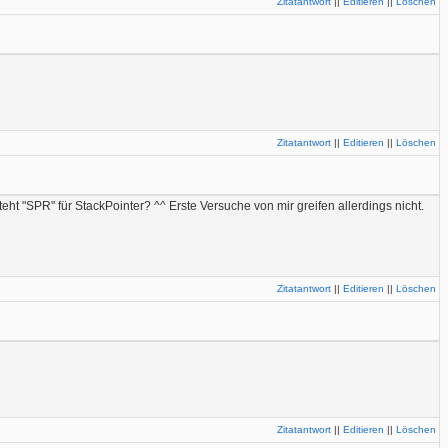
Zitatantwort
||
Editieren
||
Löschen
Zitatantwort
||
Editieren
||
Löschen
t "SPR" für StackPointer? ^^ Erste Versuche von mir greifen allerdings nicht.
Zitatantwort
||
Editieren
||
Löschen
Zitatantwort
||
Editieren
||
Löschen