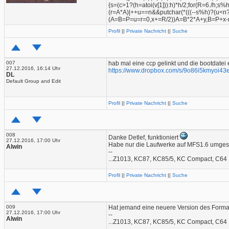
{s=(c>1?(h=atoi(v[1])):h)*h/2;for(R=6./h;s%
(r=A*A)|++u==n&&putchar(*(((--s%h)?(u<n?
(A=B=P=u=r=0,x+=R/2))A=B*2*A+y,B=P+x-r
Profil
||
Private Nachricht
||
Suche
007
hab mal eine ccp gelinkt und die bootdatei 
27.12.2016, 16:14 Uhr
https://www.dropbox.com/s/9o86i5kmyoi43
DL
Default Group and Edit
Profil
||
Private Nachricht
||
Suche
008
Danke Detlef, funktioniert
27.12.2016, 17:00 Uhr
Habe nur die Laufwerke auf MFS1.6 umgestel
Alwin
--
...Z1013, KC87, KC85/5, KC Compact, C64
Profil
||
Private Nachricht
||
Suche
009
Hat jemand eine neuere Version des Format
27.12.2016, 17:00 Uhr
--
Alwin
...Z1013, KC87, KC85/5, KC Compact, C64