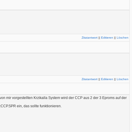
Zitatantwort
||
Editieren
||
Löschen
Zitatantwort
||
Editieren
||
Löschen
on mir vorgestellten Krzikalla System wird der CCP aus 2 der 3 Eproms auf der
CCP.SPR ein, das sollte funktionieren.