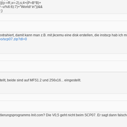
h||(y-=R,x=-2),s;4<(P=B*B)+
--u%6:6):7)+"World! \n"))&&
;}
extrahiert, damit kann man z.B. mit jkcemu eine disk erstellen, die instscp hab ic
eo/scp07.zip?dl=0
lt, beide sind auf MFS1.2 und 256x16... eingestellt.
ierungsprogramms Init.com? Die V0,5 geht nicht beim SCP07. Er sagt dann falsc