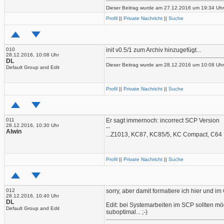
Dieser Beitrag wurde am 27.12.2016 um 19:34 Uhr v
Profil
||
Private Nachricht
||
Suche
010
init v0.5/1 zum Archiv hinzugefügt...
28.12.2016, 10:08 Uhr
DL
Dieser Beitrag wurde am 28.12.2016 um 10:08 Uhr 
Default Group and Edit
Profil
||
Private Nachricht
||
Suche
011
Er sagt immernoch: incorrect SCP Version
28.12.2016, 10:30 Uhr
--
Alwin
...Z1013, KC87, KC85/5, KC Compact, C64
Profil
||
Private Nachricht
||
Suche
012
sorry, aber damit formatiere ich hier und i
28.12.2016, 10:40 Uhr
DL
Edit: bei Systemarbeiten im SCP sollten mö
Default Group and Edit
suboptimal... ;-)