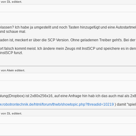
von DL editiert.
elassen? Ich habe ja umgestellt und noch Tasten hinzugefügt und eine Autostartme
 und schaue mal.
laden ist, meckert er über die SCP Version. Ohne geladenen Treiber geht's. Bei der V
t falsch kommt meist. Ich ändere mein Zeugs mit InstSCP und speichere es in den
instSCP funzt.
on Alwin editiert.
ung(Dropbox) ist 2x80x256x16, auf eine Anfrage hin hab ich das auch mal als 2x8
ww.robotrontechnik.de/html/forum/thwb/showtopic.php?threadid=10219
) damit "spie
von DL editiert.