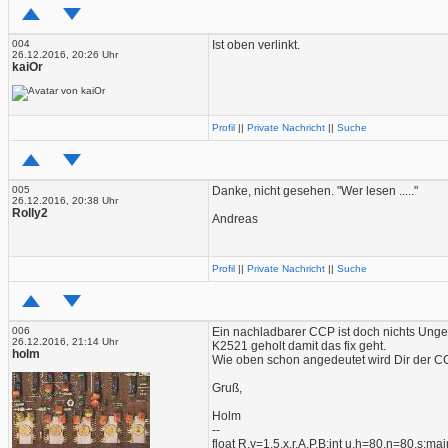
004
Ist oben verlinkt.
26.12.2016, 20:26 Uhr
kaiOr
Profil
||
Private Nachricht
||
Suche
005
Danke, nicht gesehen. "Wer lesen ....."
26.12.2016, 20:38 Uhr
Rolly2
Andreas
Profil
||
Private Nachricht
||
Suche
006
Ein nachladbarer CCP ist doch nichts Unge
26.12.2016, 21:14 Uhr
K2521 geholt damit das fix geht.
holm
Wie oben schon angedeutet wird Dir der CCP
Gruß,
Holm
--
float R,y=1.5,x,r,A,P,B;int u,h=80,n=80,s;main