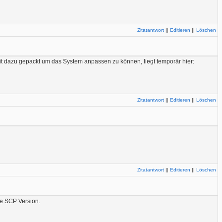
Zitatantwort
||
Editieren
||
Löschen
h mit dazu gepackt um das System anpassen zu können, liegt temporär hier:
Zitatantwort
||
Editieren
||
Löschen
Zitatantwort
||
Editieren
||
Löschen
he SCP Version.