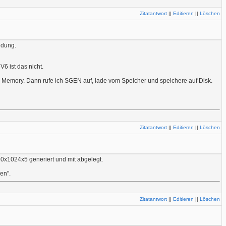
Zitatantwort
||
Editieren
||
Löschen
ldung.
6 ist das nicht.
 Memory. Dann rufe ich SGEN auf, lade vom Speicher und speichere auf Disk.
Zitatantwort
||
Editieren
||
Löschen
0x1024x5 generiert und mit abgelegt.
len".
Zitatantwort
||
Editieren
||
Löschen