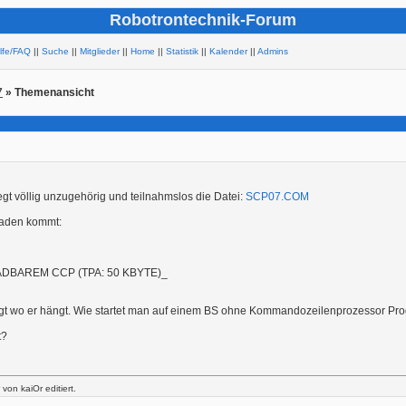
Robotrontechnik-Forum
ilfe/FAQ
||
Suche
||
Mitglieder
||
Home
||
Statistik
||
Kalender
||
Admins
7
» Themenansicht
egt völlig unzugehörig und teilnahmslos die Datei:
SCP07.COM
laden kommt:
BAREM CCP (TPA: 50 KBYTE)_
hängt wo er hängt. Wie startet man auf einem BS ohne Kommandozeilenprozessor P
t?
on kaiOr editiert.