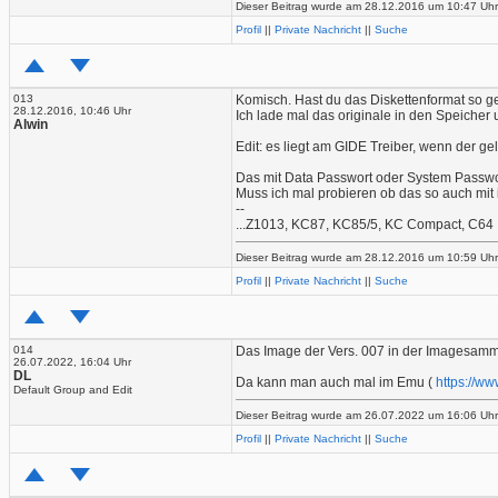
Dieser Beitrag wurde am 28.12.2016 um 10:47 Uhr 
Profil
||
Private Nachricht
||
Suche
013
Komisch. Hast du das Diskettenformat so g
28.12.2016, 10:46 Uhr
Ich lade mal das originale in den Speicher
Alwin
Edit: es liegt am GIDE Treiber, wenn der ge
Das mit Data Passwort oder System Passwor
Muss ich mal probieren ob das so auch mit 
--
...Z1013, KC87, KC85/5, KC Compact, C64
Dieser Beitrag wurde am 28.12.2016 um 10:59 Uhr v
Profil
||
Private Nachricht
||
Suche
014
Das Image der Vers. 007 in der Imagesamml
26.07.2022, 16:04 Uhr
DL
Da kann man auch mal im Emu (
https://w
Default Group and Edit
Dieser Beitrag wurde am 26.07.2022 um 16:06 Uhr 
Profil
||
Private Nachricht
||
Suche