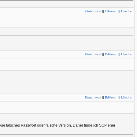
Zitatantwort
||
Editieren
||
Löschen
Zitatantwort
||
Editieren
||
Löschen
Zitatantwort
||
Editieren
||
Löschen
wie falsches Passwort oder falsche Version. Daher finde ich SCP eher