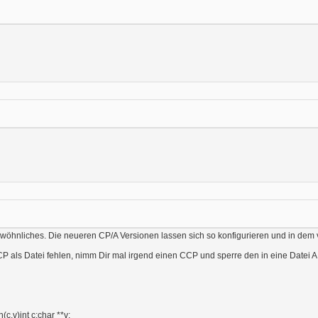
wöhnliches. Die neueren CP/A Versionen lassen sich so konfigurieren und in dem v
 als Datei fehlen, nimm Dir mal irgend einen CCP und sperre den in eine Datei A:
(c,v)int c;char **v;