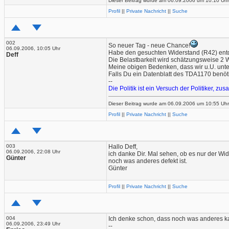
Dieser Beitrag wurde am 06.09.2006 um 10:10 Uhr v
Profil
||
Private Nachricht
||
Suche
002
So neuer Tag - neue Chance!
06.09.2006, 10:05 Uhr
Habe den gesuchten Widerstand (R42) entd
Deff
Die Belastbarkeit wird schätzungsweise 2 W
Meine obigen Bedenken, dass wir u.U. unte
Falls Du ein Datenblatt des TDA1170 benötig
--
Die Politik ist ein Versuch der Politiker, 
Dieser Beitrag wurde am 06.09.2006 um 10:55 Uhr v
Profil
||
Private Nachricht
||
Suche
003
Hallo Deff,
06.09.2006, 22:08 Uhr
ich danke Dir. Mal sehen, ob es nur der Wi
Günter
noch was anderes defekt ist.
Günter
Profil
||
Private Nachricht
||
Suche
004
Ich denke schon, dass noch was anderes kapu
06.09.2006, 23:49 Uhr
--