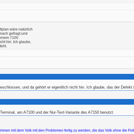
ltplan wäre natürlich
danach gefragt und
n einem 7100
cht hin. Ich glaube,
eht.
schlossen, und da gehört er eigentlich nicht hin. Ich glaube, das der Defe
erminal, am A7100 und der Nur-Text-Variante des A7150 benutzt.
zusammen mit dem Volk mit den Problemen fertig zu werden, die das Volk ohne die Poli