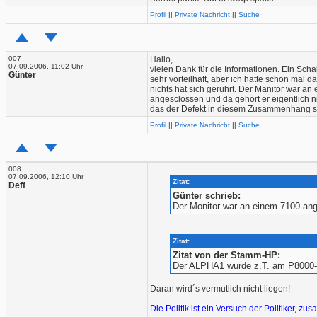
Profil
||
Private Nachricht
||
Suche
007
Hallo,
07.09.2006, 11:02 Uhr
vielen Dank für die Informationen. Ein Scha
Günter
sehr vorteilhaft, aber ich hatte schon mal 
nichts hat sich gerührt. Der Manitor war a
angesclossen und da gehört er eigentlich ni
das der Defekt in diesem Zusammenhang st
Profil
||
Private Nachricht
||
Suche
008
07.09.2006, 12:10 Uhr
Zitat:
Deff
Günter schrieb:
Der Monitor war an einem 7100 ange
Zitat:
Zitat von der Stamm-HP:
Der ALPHA1 wurde z.T. am P8000-T
Daran wird´s vermutlich nicht liegen!
--
Die Politik ist ein Versuch der Politiker, 