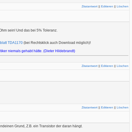
Zitatantwort
||
Editieren
||
Löschen
7 Ohm sein! Und das bei 5% Toleranz.
blatt TDA1170
(bei Rechtsklick auch Download möglich)!
tiker niemals gehabt hätte. (Dieter Hildebrandt)
Zitatantwort
||
Editieren
||
Löschen
Zitatantwort
||
Editieren
||
Löschen
endeinen Grund, Z.B. ein Transistor der daran hängt.