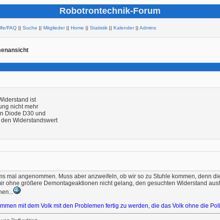
Robotrontechnik-Forum
ilfe/FAQ
||
Suche
||
Mitglieder
||
Home
||
Statistik
||
Kalender
||
Admins
enansicht
iderstand ist
ung nicht mehr
hen Diode D30 und
 den Widerstandswert
ms mal angenommen. Muss aber anzweifeln, ob wir so zu Stuhle kommen, denn die Al
 mir ohne größere Demontageaktionen nicht gelang, den gesuchten Widerstand aus
en...
zusammen mit dem Volk mit den Problemen fertig zu werden, die das Volk ohne die Poli