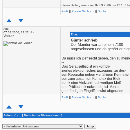
Dieser Beitrag wurde am 07.09.2006 um 12:10 Uhr v
Profil
||
Private Nachricht
||
Suche
009
07.09.2006, 17:22 Uhr
Zitat:
Volker
Günter schrieb
Der Manitor war an einem 7100
angesclossen und da gehört er eigen
Da muss ich Deff recht geben, den zu mein
--
Das Gerät selbst ist ein kompli-
ziertes elektronisches Erzeugnis, zu des-
sen Reparatur neben vielfältigen Kenntnis-
sen zum gesamten Komplex der Elek-
tronik eine Vielzahl hochwertiger Meß-
und Prüftechnik notwendig ist. Von ei-
genhändigen Eingriffen wird abgeraten.
Profil
||
Private Nachricht
||
Suche
Seiten: -1- [
Technische Diskussionen
]