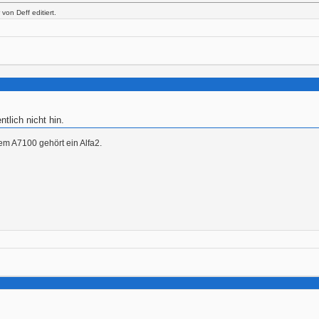
on Deff editiert.
tlich nicht hin.
em A7100 gehört ein Alfa2.