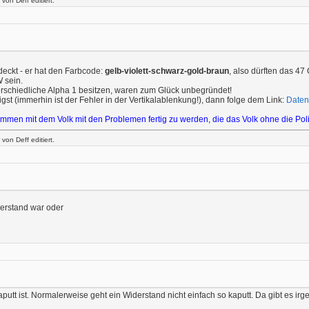
on Deff editiert.
eckt - er hat den Farbcode:
gelb-violett-schwarz-gold-braun
, also dürften das 4
 sein.
rschiedliche Alpha 1 besitzen, waren zum Glück unbegründet!
st (immerhin ist der Fehler in der Vertikalablenkung!), dann folge dem Link:
Daten
zusammen mit dem Volk mit den Problemen fertig zu werden, die das Volk ohne die Poli
on Deff editiert.
derstand war oder
tt ist. Normalerweise geht ein Widerstand nicht einfach so kaputt. Da gibt es irg