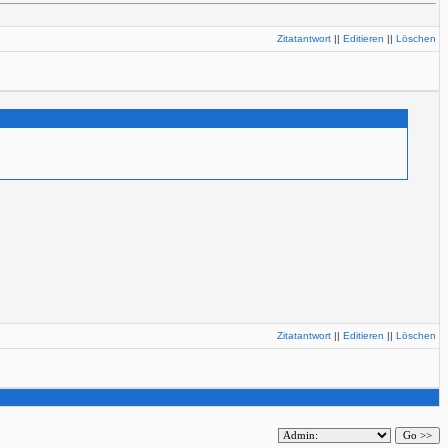
Zitatantwort
||
Editieren
||
Löschen
Zitatantwort
||
Editieren
||
Löschen