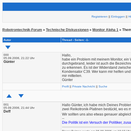
Registrieren
||
Einloggen
||
H
Robotrontechnik-Forum
»
Technische Diskussionen
»
Monitor Alpha 1
» Them
Autor
Thread - Seiten: -1-
000
Hallo,
05.09.2006, 21:22 Uhr
habe ein Problem mit meinem Monitor, ein W
Günter
durchgebrand, leider ist auch die Bezeichn
zu erkennen. Es ist der Widerstand zwisc
Kondensator C39. Wer kann mir helfen und
mir mitteilen.
Günter
Profil
||
Private Nachricht
||
Suche
001
Hallo Günter, ich habe mich Deines Proble
05.09.2006, 21:44 Uhr
zwei Reikotronik-Platinen bestückt, wo es
Deff
Wir sollten uns also etwas genauer abgleich
--
Die Politik ist ein Versuch der Politiker, 