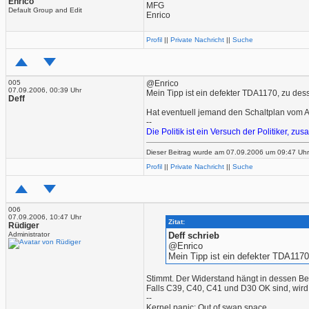
Enrico
MFG
Default Group and Edit
Enrico
Profil
||
Private Nachricht
||
Suche
005
@Enrico
07.09.2006, 00:39 Uhr
Mein Tipp ist ein defekter TDA1170, zu de
Deff
Hat eventuell jemand den Schaltplan vom A
--
Die Politik ist ein Versuch der Politiker, 
Dieser Beitrag wurde am 07.09.2006 um 09:47 Uhr v
Profil
||
Private Nachricht
||
Suche
006
07.09.2006, 10:47 Uhr
Zitat:
Rüdiger
Administrator
Deff schrieb
@Enrico
Mein Tipp ist ein defekter TDA117
Stimmt. Der Widerstand hängt in dessen B
Falls C39, C40, C41 und D30 OK sind, wir
--
Kernel panic: Out of swap space.