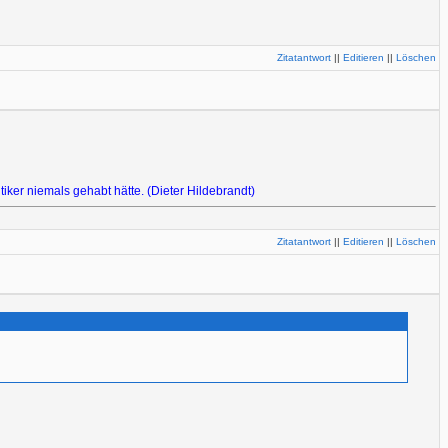
Zitatantwort
||
Editieren
||
Löschen
tiker niemals gehabt hätte. (Dieter Hildebrandt)
Zitatantwort
||
Editieren
||
Löschen