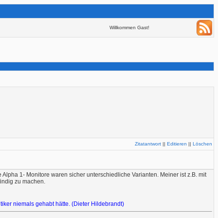
Willkommen Gast!
Zitatantwort
||
Editieren
||
Löschen
pha 1- Monitore waren sicher unterschiedliche Varianten. Meiner ist z.B. mit
findig zu machen.
tiker niemals gehabt hätte. (Dieter Hildebrandt)