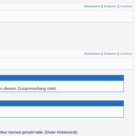
Zitatantwort
||
Editieren
||
Löschen
Zitatantwort
||
Editieren
||
Löschen
kt in diesem Zusammenhang steht.
tiker niemals gehabt hätte. (Dieter Hildebrandt)