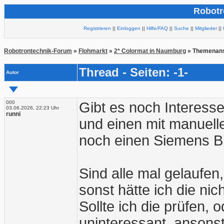
Robotr
Registrieren
||
Einloggen
||
Hilfe/FAQ
||
Suche
||
Mitglieder
||
Robotrontechnik-Forum
»
Flohmarkt
»
2* Colormat in Naumburg
» Themenans
Thread - Seiten: -1-
Autor
000
Gibt es noch Interesse
03.06.2026, 22:23 Uhr
runni
und einen mit manuel
noch einen Siemens Bi
Sind alle mal gelaufen,
sonst hätte ich die ni
Sollte ich die prüfen, 
uninteressant, ansons