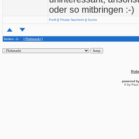
oder so mitbringen :-)
Profil
||
Private Nachricht
||
Suche
Seiten: -1- [
Flohmarkt
]
Robo
powered b
© by Paul