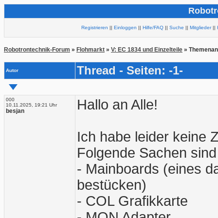
Robotr
Registrieren
||
Einloggen
||
Hilfe/FAQ
||
Suche
||
Mitglieder
||
Robotrontechnik-Forum
»
Flohmarkt
»
V: EC 1834 und Einzelteile
» Themenan
Thread - Seiten: -1-
Autor
000
Hallo an Alle!
10.11.2025, 19:21 Uhr
besjan
Ich habe leider keine 
Folgende Sachen sind
- Mainboards (eines da
bestücken)
- COL Grafikkarte
- MON Adapter