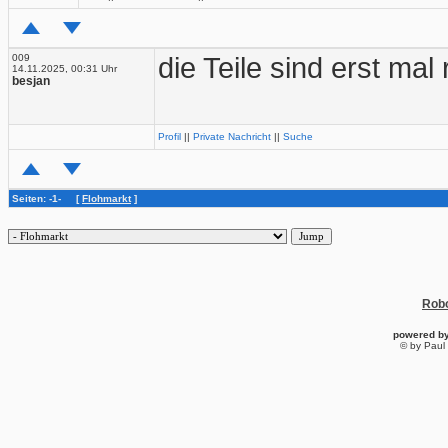
009
die Teile sind erst mal 
14.11.2025, 00:31 Uhr
besjan
Profil
||
Private Nachricht
||
Suche
Seiten: -1- [
Flohmarkt
]
Robo
powered b
© by Paul