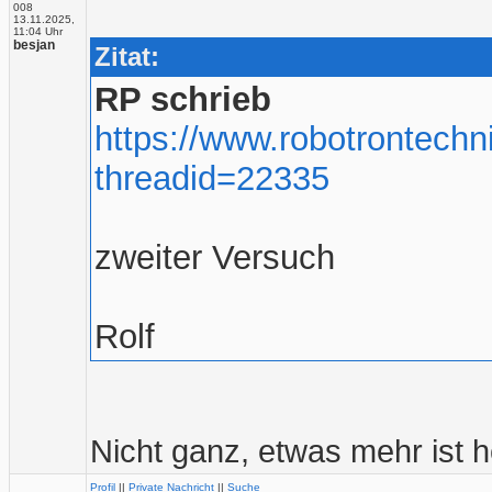
008
13.11.2025,
11:04 Uhr
besjan
Zitat:
RP schrieb
https://www.robotrontechn
threadid=22335
zweiter Versuch
Rolf
Nicht ganz, etwas mehr ist he
Profil
||
Private Nachricht
||
Suche