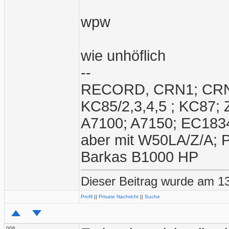
wpw
wie unhöflich
--
RECORD, CRN1; CRN2;
KC85/2,3,4,5 ; KC87;
A7100; A7150; EC1834
aber mit W50LA/Z/A; 
Barkas B1000 HP
Dieser Beitrag wurde am 1
Profil
||
Private Nachricht
||
Suche
006