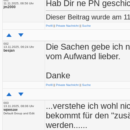
001
Hab Dir ne PN geschic
11.11.2025, 08:56 Uhr
jm2000
Dieser Beitrag wurde am 11
Profil
||
Private Nachricht
||
Suche
002
Die Sachen gebe ich nu
13.11.2025, 06:24 Uhr
besjan
vom Aufwand lieber.
Danke
Profil
||
Private Nachricht
||
Suche
003
...verstehe ich wohl 
13.11.2025, 08:06 Uhr
wpwsaw
bekommt für den "zusä
Default Group and Edit
werden......