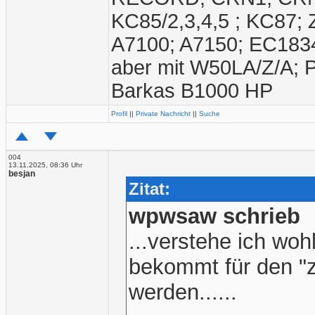
KC85/2,3,4,5 ; KC87;
A7100; A7150; EC1834
aber mit W50LA/Z/A; 
Barkas B1000 HP
Profil
||
Private Nachricht
||
Suche
004
13.11.2025, 08:36 Uhr
besjan
Zitat:
wpwsaw schrieb
...verstehe ich wo
bekommt für den "z
werden......