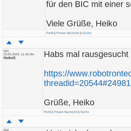
für den BIC mit einer 
Viele Grüße, Heiko
Profil
||
Private Nachricht
||
Suche
003
Habs mal rausgesucht 
23.03.2025, 11:18 Uhr
HeikoS
https://www.robotronte
threadid=20544#2498
Grüße, Heiko
Profil
||
Private Nachricht
||
Suche
004