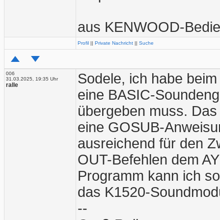
aus KENWOOD-Bedien
Profil
||
Private Nachricht
||
Suche
006
Sodele, ich habe beim
31.03.2025, 19:35 Uhr
ralle
eine BASIC-Soundengin
übergeben muss. Das P
eine GOSUB-Anweisung 
ausreichend für den Z
OUT-Befehlen dem AY m
Programm kann ich so
das K1520-Soundmodul
--