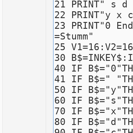
21 PRINT" s d
22 PRINT"y x 
23 PRINT"0 En
=Stumm"
25 V1=16:V2=1
30 B$=INKEY$:
40 IF B$="0"T
41 IF B$=" "T
50 IF B$="y"T
60 IF B$="s"T
70 IF B$="x"T
80 IF B$="d"T
90 IF B$="c"T