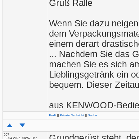
Gruß Ralle
Wenn Sie dazu neigen
dem Verpackungsmater
einem derart drastische
... Nachdem Sie das G
machen Sie es sich am
Lieblingsgetränk ein o
bequem. Dieser Zeitau
aus KENWOOD-Bedien
Profil
||
Private Nachricht
||
Suche
007
Grundgerüst steht, de
02.04.2025, 06:57 Uhr