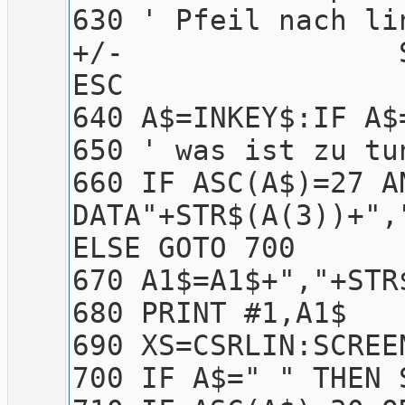
630 ' Pfeil nach l
+/- 
ESC ->
640 A$=INKEY$:IF A$
650 ' was ist zu tu
660 IF ASC(A$)=27 A
DATA"+STR$(A(3))+",
ELSE GOTO 700
670 A1$=A1$+","+STR
680 PRINT #1,A1$
690 XS=CSRLIN:SCREE
700 IF A$=" " THEN 