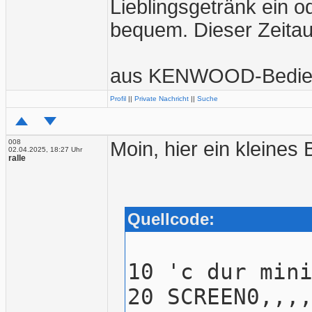
Lieblingsgetränk ein o
bequem. Dieser Zeitau
aus KENWOOD-Bedien
Profil
||
Private Nachricht
||
Suche
008
Moin, hier ein kleines B
02.04.2025, 18:27 Uhr
ralle
Quellcode:
10 'c dur min
20 SCREEN0,,,