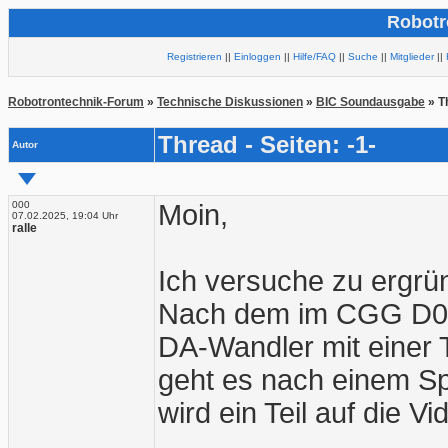
Robotr
Registrieren
||
Einloggen
||
Hilfe/FAQ
||
Suche
||
Mitglieder
||
Robotrontechnik-Forum
»
Technische Diskussionen
»
BIC Soundausgabe
» T
Thread - Seiten: -1-
Autor
000
Moin,
07.02.2025, 19:04 Uhr
ralle
Ich versuche zu ergrü
Nach dem im CGG D02
DA-Wandler mit einer 
geht es nach einem S
wird ein Teil auf die V