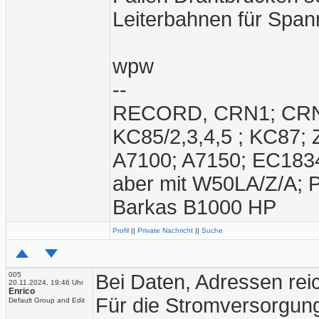
Leiterbahnen für Spa
wpw
--
RECORD, CRN1; CRN2;
KC85/2,3,4,5 ; KC87;
A7100; A7150; EC1834
aber mit W50LA/Z/A; 
Barkas B1000 HP
Profil
||
Private Nachricht
||
Suche
005
Bei Daten, Adressen rei
20.11.2024, 19:46 Uhr
Enrico
Für die Stromversorgung
Default Group and Edit