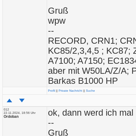
Gruß
wpw
--
RECORD, CRN1; CRN2;
KC85/2,3,4,5 ; KC87;
A7100; A7150; EC1834
aber mit W50LA/Z/A; 
Barkas B1000 HP
Profil
||
Private Nachricht
||
Suche
012
ok, dann werd ich mal 
22.11.2024, 18:56 Uhr
Ordoban
--
Gruß