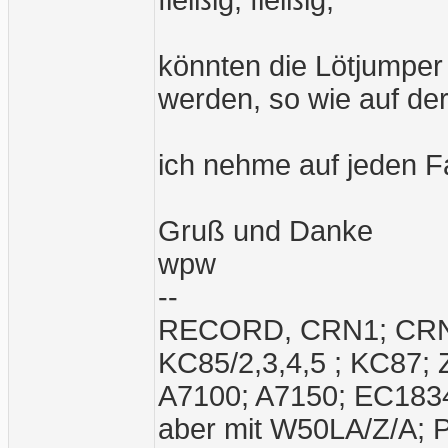
fleißig, fleißig,
könnten die Lötjumper 
werden, so wie auf de
ich nehme auf jeden Fa
Gruß und Danke
wpw
--
RECORD, CRN1; CRN2;
KC85/2,3,4,5 ; KC87;
A7100; A7150; EC1834
aber mit W50LA/Z/A; 