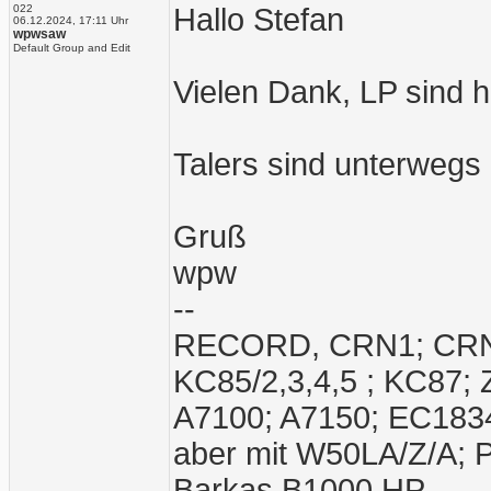
022
Hallo Stefan
06.12.2024, 17:11 Uhr
wpwsaw
Default Group and Edit
Vielen Dank, LP sind
Talers sind unterwegs
Gruß
wpw
--
RECORD, CRN1; CRN2;
KC85/2,3,4,5 ; KC87;
A7100; A7150; EC1834
aber mit W50LA/Z/A; 
Barkas B1000 HP