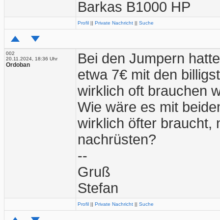
Barkas B1000 HP
Profil
||
Private Nachricht
||
Suche
002
Bei den Jumpern hatte
20.11.2024, 18:36 Uhr
Ordoban
etwa 7€ mit den billig
wirklich oft brauchen w
Wie wäre es mit beid
wirklich öfter braucht
nachrüsten?
--
Gruß
Stefan
Profil
||
Private Nachricht
||
Suche