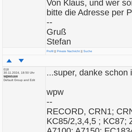
Von Klaus, und wer so
bitte die Adresse per 
--
Gruß
Stefan
Profil
||
Private Nachricht
||
Suche
018
...super, danke schon
30.11.2024, 18:50 Uhr
wpwsaw
Default Group and Edit
wpw
--
RECORD, CRN1; CRN2;
KC85/2,3,4,5 ; KC87;
A7100; A7150; EC1834