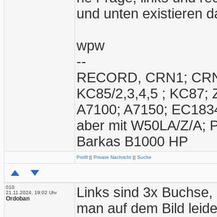
und unten existieren 
wpw
--
RECORD, CRN1; CRN2;
KC85/2,3,4,5 ; KC87;
A7100; A7150; EC1834
aber mit W50LA/Z/A; 
Barkas B1000 HP
Profil
||
Private Nachricht
||
Suche
010
Links sind 3x Buchse,
21.11.2024, 19:02 Uhr
Ordoban
man auf dem Bild leid