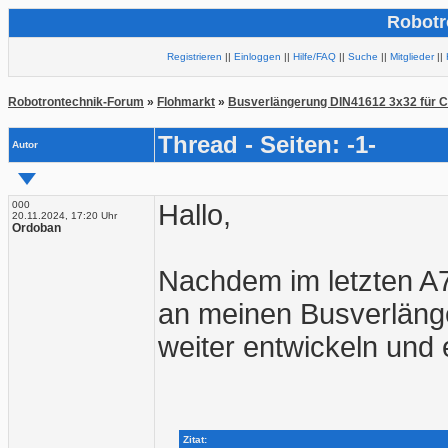
Robotr
Registrieren
||
Einloggen
||
Hilfe/FAQ
||
Suche
||
Mitglieder
||
Robotrontechnik-Forum
»
Flohmarkt
»
Busverlängerung DIN41612 3x32 für 
Thread - Seiten: -1-
Autor
000
Hallo,
20.11.2024, 17:20 Uhr
Ordoban
Nachdem im letzten A7
an meinen Busverläng
weiter entwickeln und 
Zitat: