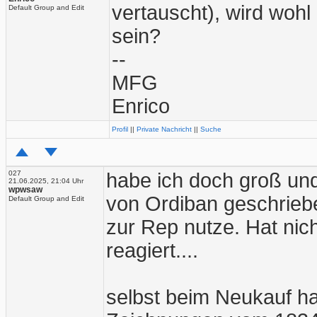
vertauscht), wird wohl
Default Group and Edit
sein?
--
MFG
Enrico
Profil
||
Private Nachricht
||
Suche
027
habe ich doch groß und
21.06.2025, 21:04 Uhr
wpwsaw
von Ordiban geschriebe
Default Group and Edit
zur Rep nutze. Hat nich
reagiert....
selbst beim Neukauf hat