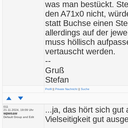
was man bestückt. Ste
den A71x0 nicht, würd
statt Buchse einen St
allerdings auf der jewe
muss höllisch aufpasse
vertauscht werden.
--
Gruß
Stefan
Profil
||
Private Nachricht
||
Suche
011
...ja, das hört sich gut
21.11.2024, 19:09 Uhr
wpwsaw
Vielseitigkeit gut ausg
Default Group and Edit