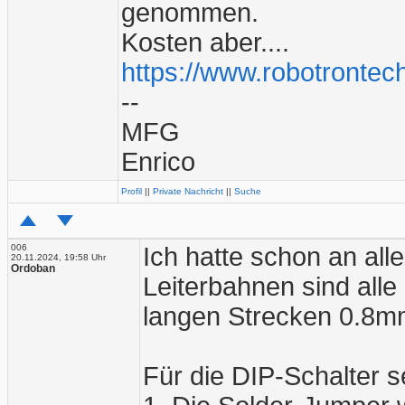
genommen.
Kosten aber....
https://www.robotrontec
--
MFG
Enrico
Profil
||
Private Nachricht
||
Suche
006
Ich hatte schon an al
20.11.2024, 19:58 Uhr
Ordoban
Leiterbahnen sind alle
langen Strecken 0.8mm
Für die DIP-Schalter s