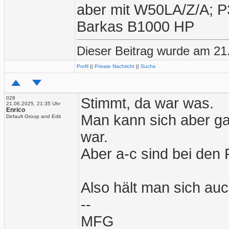
aber mit W50LA/Z/A; P
Barkas B1000 HP
Dieser Beitrag wurde am 21
Profil
||
Private Nachricht
||
Suche
028
Stimmt, da war was.
21.06.2025, 21:35 Uhr
Enrico
Man kann sich aber ga
Default Group and Edit
war.
Aber a-c sind bei den 
Also hält man sich auc
--
MFG