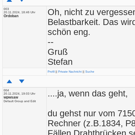
003
Oh, nicht zu vergesse
20.11.2024, 18:46 Uhr
Ordoban
Belastbarkeit. Das wir
schön eng.
--
Gruß
Stefan
Profil
||
Private Nachricht
||
Suche
004
....ja, wenn das geht,
20.11.2024, 19:03 Uhr
wpwsaw
Default Group and Edit
du gehst nur vom 7150
Rechner (z.B.1834, P80
Fällen Drahtbrücken se