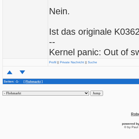
Nein.
Ist das originale K0362
--
Kernel panic: Out of 
Profil
||
Private Nachricht
||
Suche
Seiten: -1- [
Flohmarkt
]
Robo
powered b
© by Paul