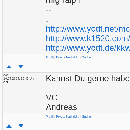
mfg ralph
--
.
http://www.ycdt.net/m
http://www.k1520.com/
http://www.ycdt.de/kk
Profil
||
Private Nachricht
||
Suche
007
Kannst Du gerne habe
10.04.2024, 12:45 Uhr
arr
VG
Andreas
Profil
||
Private Nachricht
||
Suche