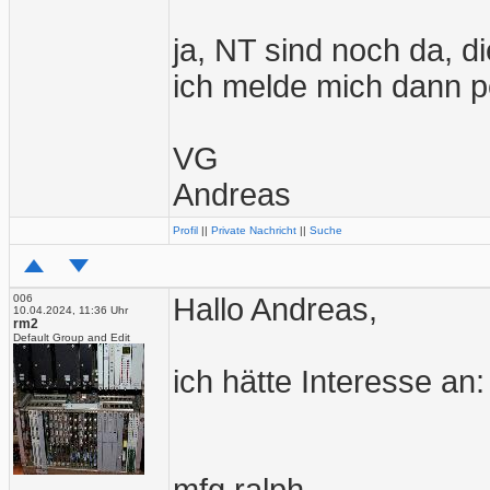
ja, NT sind noch da, d
ich melde mich dann 
VG
Andreas
Profil
||
Private Nachricht
||
Suche
006
Hallo Andreas,
10.04.2024, 11:36 Uhr
rm2
Default Group and Edit
ich hätte Interesse a