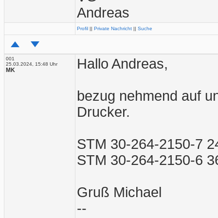
Andreas
Profil
||
Private Nachricht
||
Suche
001
Hallo Andreas,
25.03.2024, 15:48 Uhr
MK
bezug nehmend auf uns
Drucker.
STM 30-264-2150-7 2
STM 30-264-2150-6 3
Gruß Michael
--