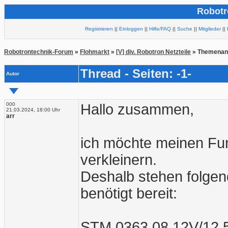
Robotr
Registrieren
||
Einloggen
||
Hilfe/FAQ
||
Suche
||
Mitglieder
||
Robotrontechnik-Forum
»
Flohmarkt
»
[V] div. Robotron Netzteile
» Themenan
Thread - Seiten: -1-
Autor
000
Hallo zusammen,
21.03.2024, 18:00 Uhr
arr
ich möchte meinen Fu
verkleinern.
Deshalb stehen folge
benötigt bereit:
STM 0363.08 12V/12,