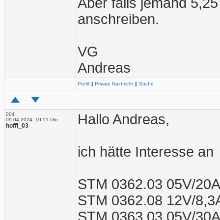
Aber falls jemand 5,2
anschreiben.
VG
Andreas
Profil
||
Private Nachricht
||
Suche
004
Hallo Andreas,
09.04.2024, 10:51 Uhr
hoffi_03
ich hätte Interesse an
STM 0362.03 05V/20
STM 0362.08 12V/8,3
STM 0363.03 05V/30