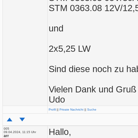
STM 0363.08 12V/12,
und
2x5,25 LW
Sind diese noch zu ha
Vielen Dank und Gruß
Udo
Profil
||
Private Nachricht
||
Suche
005
Hallo,
09.04.2024, 11:15 Uhr
arr