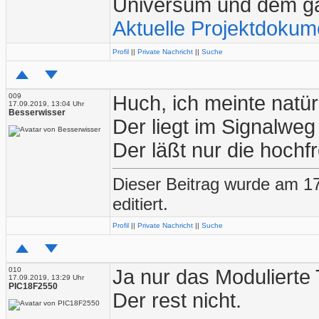
Universum und dem g
Aktuelle Projektdokum
Profil
||
Private Nachricht
||
Suche
009
Huch, ich meinte natür
17.09.2019, 13:04 Uhr
Besserwisser
Der liegt im Signalwe
Der läßt nur die hochf
Dieser Beitrag wurde am 1
editiert.
Profil
||
Private Nachricht
||
Suche
010
Ja nur das Modulierte
17.09.2019, 13:29 Uhr
PIC18F2550
Der rest nicht.