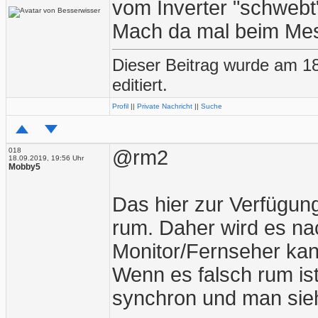
vom Inverter "schwebt
Mach da mal beim Me
Dieser Beitrag wurde am 1
editiert.
Profil
||
Private Nachricht
||
Suche
018
@rm2
18.09.2019, 19:56 Uhr
Mobby5
Das hier zur Verfügun
rum. Daher wird es nac
Monitor/Fernseher kan
Wenn es falsch rum ist,
synchron und man sieh