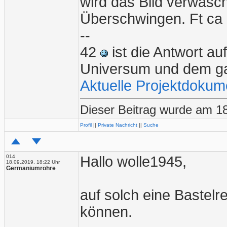
wird das Bild verwasc
Überschwingen. Ft ca
--
42
ist die Antwort a
Universum und dem g
Aktuelle Projektdokum
Dieser Beitrag wurde am 1
Profil
||
Private Nachricht
||
Suche
014
Hallo wolle1945,
18.09.2019, 18:22 Uhr
Germaniumröhre
auf solch eine Bastelr
können.