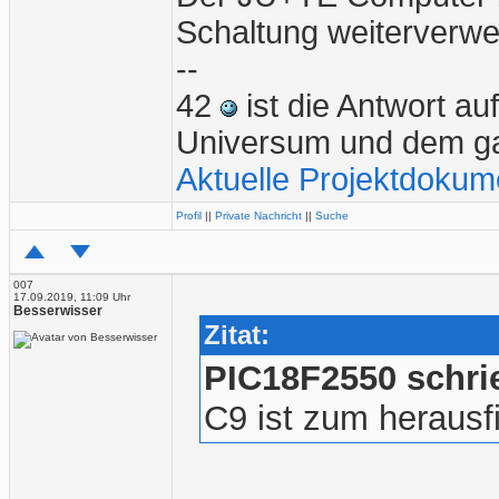
Schaltung weiterverw
--
42
ist die Antwort a
Universum und dem g
Aktuelle Projektdokum
Profil
||
Private Nachricht
||
Suche
007
17.09.2019, 11:09 Uhr
Besserwisser
Zitat:
PIC18F2550 schri
C9 ist zum herausfi