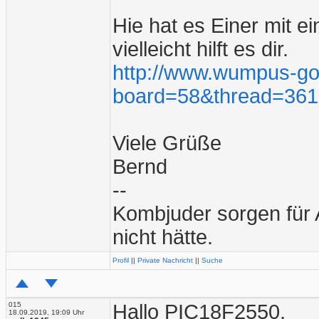
Hie hat es Einer mit 
vielleicht hilft es dir.
http://www.wumpus-go
board=58&thread=36
Viele Grüße
Bernd
--
Kombjuder sorgen für 
nicht hätte.
Profil
||
Private Nachricht
||
Suche
015
Hallo PIC18F2550,
18.09.2019, 19:09 Uhr