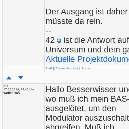
Der Ausgang ist daher
müsste da rein.
--
42
ist die Antwort a
Universum und dem g
Aktuelle Projektdokum
Profil
||
Private Nachricht
||
Suche
011
Hallo Besserwisser u
17.09.2019, 14:40 Uhr
wolle1945
wo muß ich mein BAS-S
ausgelötet, um den
Modulator auszuschal
abgreifen. Muß ich