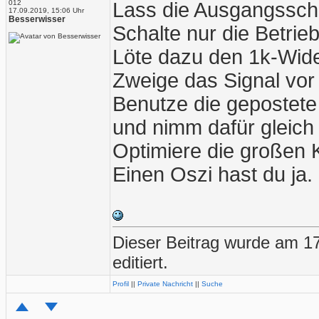
012
Lass die Ausgangsscha
17.09.2019, 15:06 Uhr
Besserwisser
Schalte nur die Betri
Löte dazu den 1k-Wide
Zweige das Signal vor
Benutze die gepostet
und nimm dafür gleich
Optimiere die großen 
Einen Oszi hast du ja.
Dieser Beitrag wurde am 1
editiert.
Profil
||
Private Nachricht
||
Suche