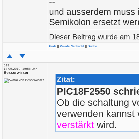
--
und ausserdem muss in
Semikolon ersetzt we
Dieser Beitrag wurde am 18
Profil
||
Private Nachricht
||
Suche
019
18.09.2019, 19:58 Uhr
Besserwisser
Zitat:
PIC18F2550 schri
Ob die schaltung v
verwenden kannst w
verstärkt
wird.