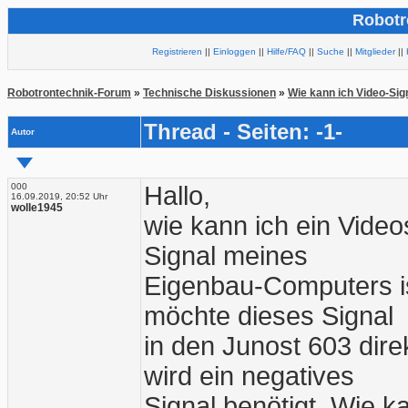
Robotr
Registrieren
||
Einloggen
||
Hilfe/FAQ
||
Suche
||
Mitglieder
||
Robotrontechnik-Forum
»
Technische Diskussionen
»
Wie kann ich Video-Sig
Thread - Seiten: -1-
Autor
000
Hallo,
16.09.2019, 20:52 Uhr
wolle1945
wie kann ich ein Video
Signal meines
Eigenbau-Computers is
möchte dieses Signal
in den Junost 603 dire
wird ein negatives
Signal benötigt. Wie k