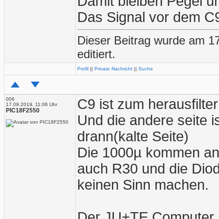
Damit bleiben Pegel u
Das Signal vor dem C
Dieser Beitrag wurde am 1
editiert.
Profil
||
Private Nachricht
||
Suche
006
C9 ist zum herausfilte
17.09.2019, 11:06 Uhr
PIC18F2550
Und die andere seite i
drann(kalte Seite)
Die 1000µ kommen an d
auch R30 und die Dio
keinen Sinn machen.
Der JU+TE Computer k