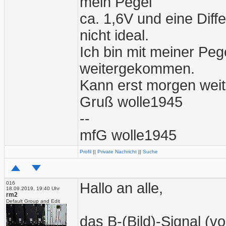
mein Pegel
ca. 1,6V und eine Diff
nicht ideal.
Ich bin mit meiner Pege
weitergekommen.
Kann erst morgen wei
Gruß wolle1945
--
mfG wolle1945
Profil
||
Private Nachricht
||
Suche
016
Hallo an alle,
18.09.2019, 19:40 Uhr
rm2
Default Group and Edit
das B-(Bild)-Signal (v