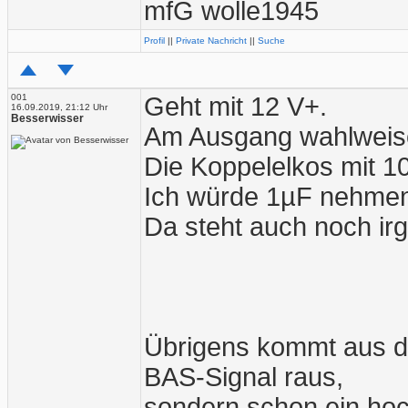
mfG wolle1945
Profil
||
Private Nachricht
||
Suche
001
Geht mit 12 V+.
16.09.2019, 21:12 Uhr
Besserwisser
Am Ausgang wahlweise i
Die Koppelelkos mit 10
Ich würde 1µF nehmen.
Da steht auch noch ir
Übrigens kommt aus d
BAS-Signal raus,
sondern schon ein hoc