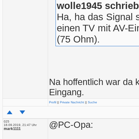
wolle1945 schrieb
Ha, ha das Signal s
einen TV mit AV-E
(75 Ohm).
Na hoffentlich war da
Eingang.
Profil
||
Private Nachricht
||
Suche
025
@PC-Opa:
18.09.2019, 21:47 Uhr
mark1111