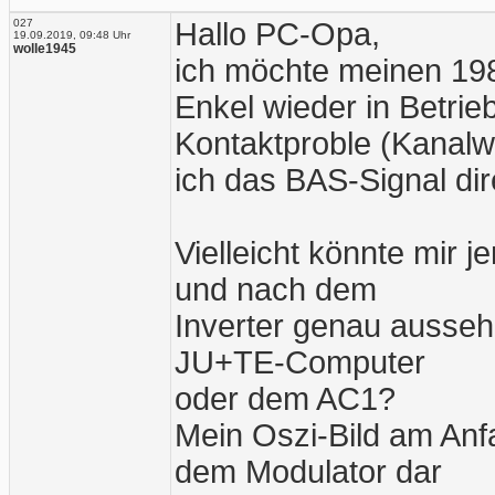
027
Hallo PC-Opa,
19.09.2019, 09:48 Uhr
wolle1945
ich möchte meinen 19
Enkel wieder in Betri
Kontaktproble (Kanalw
ich das BAS-Signal dir
Vielleicht könnte mir 
und nach dem
Inverter genau ausseh
JU+TE-Computer
oder dem AC1?
Mein Oszi-Bild am Anfa
dem Modulator dar