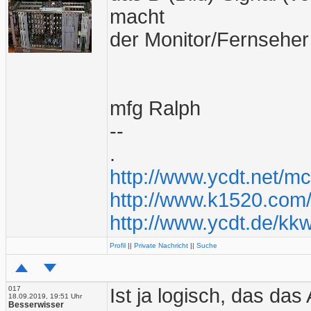
macht
der Monitor/Fernseher 
mfg Ralph
--
.
http://www.ycdt.net/m
http://www.k1520.com/
http://www.ycdt.de/kk
Profil
||
Private Nachricht
||
Suche
017
Ist ja logisch, das d
18.09.2019, 19:51 Uhr
Besserwisser