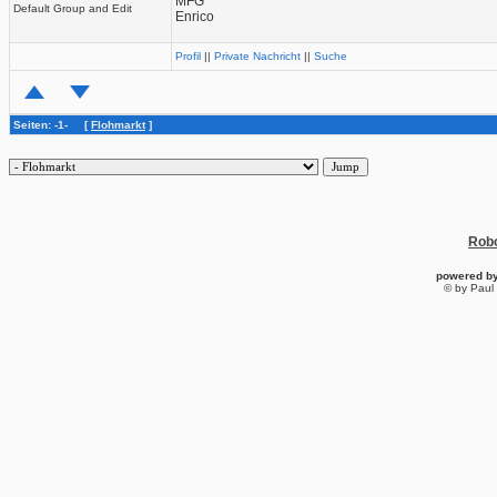
MFG
Default Group and Edit
Enrico
Profil
||
Private Nachricht
||
Suche
Seiten: -1- [
Flohmarkt
]
Robo
powered b
© by Paul