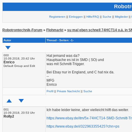
Robotr
Registrieren
||
Einloggen
||
Hilfe/FAQ
||
Suche
||
Mitglieder
||
Robotrontechnik-Forum
»
Flohmarkt
»
su mal eben schnell 74HCT14 o.ä. in 
Autor
Thread - Seiten: -1-
000
Hat jemand was da?
10.09.2018, 20:42 Uhr
Hauptsache es ist in SMD ( SO) und
Enrico
was mit Schmitt-Trigger.
Default Group and Edit
Bei Ebay nur in England, und C hat nix da.
--
MFG
Enrico
Profil
||
Private Nachricht
||
Suche
001
Ich habe leider keine, aber vielleicht hilft das weiter.
10.09.2018, 20:53 Uhr
Rolly2
https://www.ebay.de/itm/5x-74HCT14-SMD-Schmitt-Tr
https://www.ebay.de/i/322963355425?chn=ps