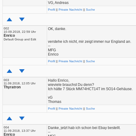
VG, Andreas
Profil
||
Private Nachricht
||
Suche
002
OK, danke.
10.09.2018, 22:59 Uhr
Enrico
Default Group and Edit
verstehe ich nicht, mir zeigt immer nur England an.
--
MFG
Enrico
Profil
||
Private Nachricht
||
Suche
003
Hallo Enrico,
11.09.2018, 12:05 Uhr
wieviele brauchst Du denn?
Thyratron
Ich hätte 7 Stück MM74HCT14T im SO14-Gehäuse.
vG
Thomas
Profil
||
Private Nachricht
||
Suche
004
Danke, jetzt hab ich schon bei Ebay bestellt.
11.09.2018, 13:37 Uhr
--
Enrico