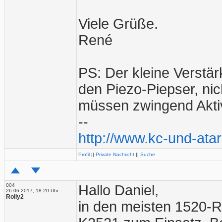
Viele Grüße.
René
PS: Der kleine Verstär
den Piezo-Piepser, ni
müssen zwingend Akti
--
http://www.kc-und-atar
Profil
||
Private Nachricht
||
Suche
004
Hallo Daniel,
26.06.2017, 18:20 Uhr
Rolly2
in den meisten 1520-