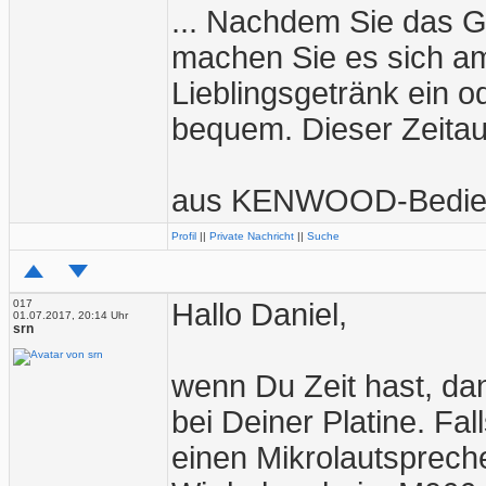
... Nachdem Sie das G
machen Sie es sich am
Lieblingsgetränk ein o
bequem. Dieser Zeitau
aus KENWOOD-Bedien
Profil
||
Private Nachricht
||
Suche
017
Hallo Daniel,
01.07.2017, 20:14 Uhr
srn
wenn Du Zeit hast, da
bei Deiner Platine. Fa
einen Mikrolautspreche