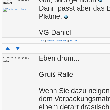
Gut, wird gemacht
01.07.2017, 12:34 Uhr
Daniel
Dann passt aber das B
Platine.
VG Daniel
Profil
||
Private Nachricht
||
Suche
016
Eben drum...
01.07.2017, 12:38 Uhr
ralle
--
Gruß Ralle
Wenn Sie dazu neigen
dem Verpackungsmater
einem derart drastische