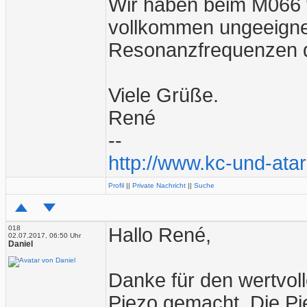
Wir haben beim M066 f
vollkommen ungeeignet 
Resonanzfrequenzen de
Viele Grüße.
René
--
http://www.kc-und-atar
Profil
||
Private Nachricht
||
Suche
018
Hallo René,
02.07.2017, 06:50 Uhr
Daniel
Danke für den wertvoll
Piezo gemacht. Die Pi