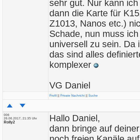
sehr gut. Nur kann ich
dann die Karte für K
Z1013, Nanos etc.) ni
Schade, nun muss ich
universell zu sein. Da
das sind alles definie
komplexer
VG Daniel
Profil
||
Private Nachricht
||
Suche
006
Hallo Daniel,
26.06.2017, 21:35 Uhr
Rolly2
dann bringe auf deiner
noch freien Kanäle auf 