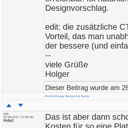
Designvorschlag.
edit: die zusätzliche 
Vorteil, das man unab
der bessere (und einf
--
viele Grüße
Holger
Dieser Beitrag wurde am 26
Profil
||
Private Nachricht
||
Suche
008
Das ist aber dann sc
26.06.2017, 21:56 Uhr
Rolly2
Kosten für so eine Pla