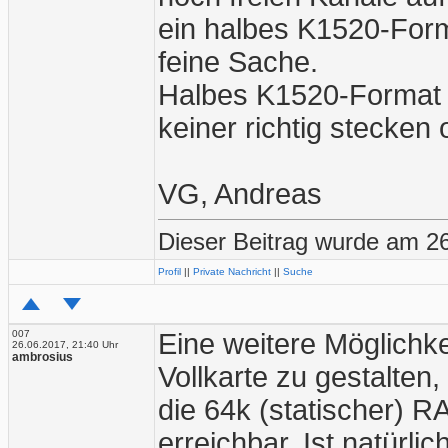
ein halbes K1520-Form
feine Sache.
Halbes K1520-Format i
keiner richtig stecken 
VG, Andreas
Dieser Beitrag wurde am 26
Profil
||
Private Nachricht
||
Suche
007
Eine weitere Möglichk
26.06.2017, 21:40 Uhr
ambrosius
Vollkarte zu gestalte
die 64k (statischer) 
erreichbar. Ist natürli