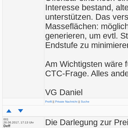
Interesse bestand, alt
unterstützen. Das ver
Masseflächen: möglich
generieren, um evtl. 
Endstufe zu minimiere
Am Wichtigsten wäre fü
CTC-Frage. Alles ander
VG Daniel
Profil
||
Private Nachricht
||
Suche
001
Die Darlegung zur Pre
26.06.2017, 17:13 Uhr
Deff