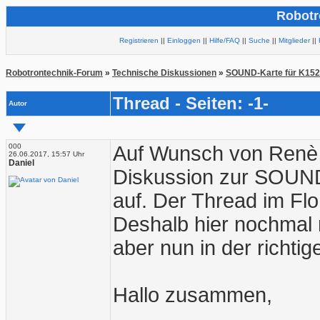
Robotr
Registrieren
||
Einloggen
||
Hilfe/FAQ
||
Suche
||
Mitglieder
||
Robotrontechnik-Forum
»
Technische Diskussionen
»
SOUND-Karte für K15
Thread - Seiten: -1-
Autor
000
Auf Wunsch von Renè m
26.06.2017, 15:57 Uhr
Daniel
Diskussion zur SOUND
auf. Der Thread im Flo
Deshalb hier nochmal m
aber nun in der richtig
Hallo zusammen,