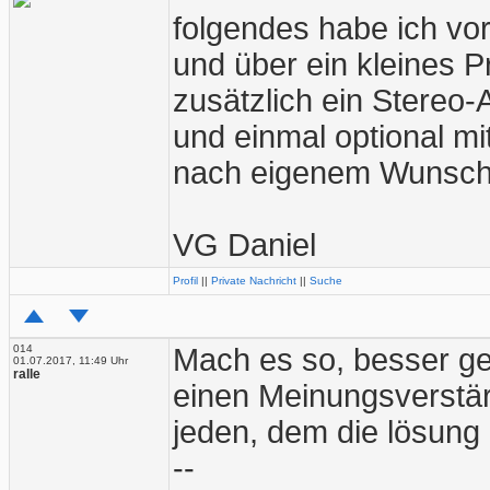
folgendes habe ich vo
und über ein kleines Pr
zusätzlich ein Stereo-
und einmal optional m
nach eigenem Wunsch
VG Daniel
Profil
||
Private Nachricht
||
Suche
014
Mach es so, besser geh
01.07.2017, 11:49 Uhr
ralle
einen Meinungsverstär
jeden, dem die lösung n
--