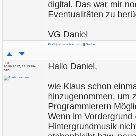
digital. Das war mir no
Eventualitäten zu berü
VG Daniel
Profil
||
Private Nachricht
||
Suche
003
Hallo Daniel,
26.06.2017, 18:15 Uhr
srn
wie Klaus schon einma
hinzugenommen, um zu
Programmierern Mögli
Wenn im Vordergrund ei
Hintergrundmusik nicht