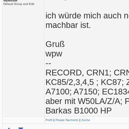
wpwsaw
Default Group and Edit
ich würde mich auch n
machbar ist.
Gruß
wpw
--
RECORD, CRN1; CRN2;
KC85/2,3,4,5 ; KC87;
A7100; A7150; EC1834
aber mit W50LA/Z/A; 
Barkas B1000 HP
Profil
||
Private Nachricht
||
Suche