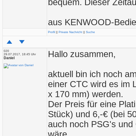
bequem. Dieser Zeitau
aus KENWOOD-Bedien
Profil
||
Private Nachricht
||
Suche
020
Hallo zusammen,
29.07.2017, 18:45 Uhr
Daniel
aktuell bin ich noch a
einer CTC wird es im 
x 170 mm) werden.
Der Preis für eine Pla
Stück) und 6,-€ (bei 5
auch noch PSG's und C
wäre.