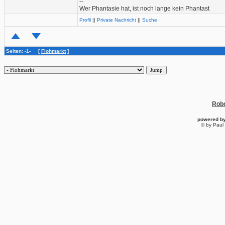
--
Wer Phantasie hat, ist noch lange kein Phantast
Profil
||
Private Nachricht
||
Suche
Seiten: -1- [
Flohmarkt
]
Robo
powered b
© by Paul