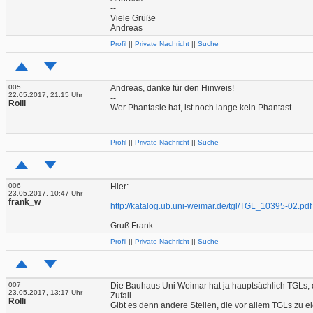
--
Viele Grüße
Andreas
Profil
||
Private Nachricht
||
Suche
005
Andreas, danke für den Hinweis!
22.05.2017, 21:15 Uhr
--
Rolli
Wer Phantasie hat, ist noch lange kein Phantast
Profil
||
Private Nachricht
||
Suche
006
Hier:
23.05.2017, 10:47 Uhr
frank_w
http://katalog.ub.uni-weimar.de/tgl/TGL_10395-02.pdf
Gruß Frank
Profil
||
Private Nachricht
||
Suche
007
Die Bauhaus Uni Weimar hat ja hauptsächlich TGLs, d
23.05.2017, 13:17 Uhr
Zufall.
Rolli
Gibt es denn andere Stellen, die vor allem TGLs zu 