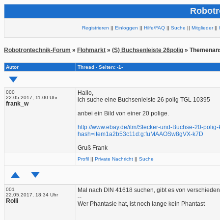
Robotr
Registrieren
||
Einloggen
||
Hilfe/FAQ
||
Suche
||
Mitglieder
||
Robotrontechnik-Forum
»
Flohmarkt
»
(S) Buchsenleiste 26polig
» Themenans
Autor
Thread - Seiten: -1-
000
Hallo,
22.05.2017, 11:00 Uhr
ich suche eine Buchsenleiste 26 polig TGL 10395
frank_w
anbei ein Bild von einer 20 polige.
http://www.ebay.de/itm/Stecker-und-Buchse-20-p
hash=item1a2b53c11d:g:fuMAAOSw8gVX-k7D
Gruß Frank
Profil
||
Private Nachricht
||
Suche
001
Mal nach DIN 41618 suchen, gibt es von verschiedene
22.05.2017, 18:34 Uhr
--
Rolli
Wer Phantasie hat, ist noch lange kein Phantast