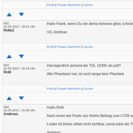
Profil
||
Private Nachricht
||
Suche
002
Hallo Frank, wenn Du mir deine Adresse gibst, schick
22.05.2017, 18:41 Uhr
Rolly2
VG, Andreas
Profil
||
Private Nachricht
||
Suche
003
Hat eigentlich jemand die TGL 10395 als pdf?
22.05.2017, 20:16 Uhr
--
Rolli
Wer Phantasie hat, ist noch lange kein Phantast
Profil
||
Private Nachricht
||
Suche
004
Hallo Rolli
22.05.2017, 20:36 Uhr
Andreas
Nach lesen der Posts von Holms Beitrag zum U708 sol
Leider ist Deine eMail nicht sichtbar, sonst wäre die 
Andreas