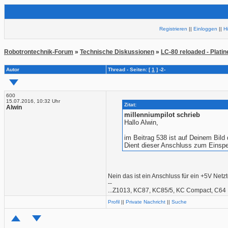
Registrieren
||
Einloggen
||
H
Robotrontechnik-Forum
»
Technische Diskussionen
»
LC-80 reloaded - Plati
Autor
Thread - Seiten: [
1
] -2-
600
15.07.2016, 10:32 Uhr
Zitat:
Alwin
millenniumpilot schrieb
Hallo Alwin,
im Beitrag 538 ist auf Deinem Bil
Dient dieser Anschluss zum Einsp
Nein das ist ein Anschluss für ein +5V Netz
--
...Z1013, KC87, KC85/5, KC Compact, C64
Profil
||
Private Nachricht
||
Suche