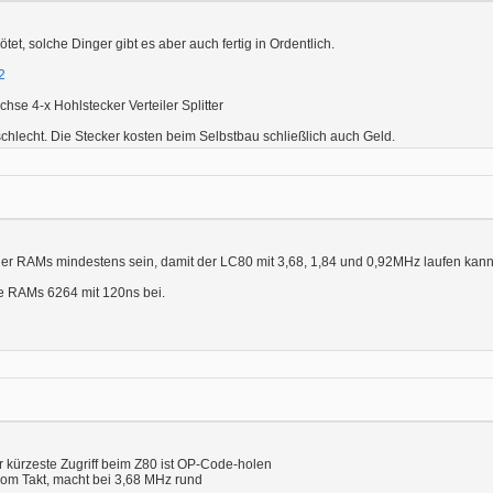
et, solche Dinger gibt es aber auch fertig in Ordentlich.
2
se 4-x Hohlstecker Verteiler Splitter
schlecht. Die Stecker kosten beim Selbstbau schließlich auch Geld.
t der RAMs mindestens sein, damit der LC80 mit 3,68, 1,84 und 0,92MHz laufen kan
ige RAMs 6264 mit 120ns bei.
r kürzeste Zugriff beim Z80 ist OP-Code-holen
 vom Takt, macht bei 3,68 MHz rund