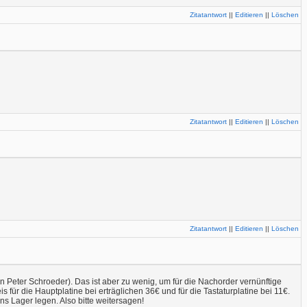
Zitatantwort
||
Editieren
||
Löschen
Zitatantwort
||
Editieren
||
Löschen
Zitatantwort
||
Editieren
||
Löschen
n Peter Schroeder). Das ist aber zu wenig, um für die Nachorder vernünftige
 für die Hauptplatine bei erträglichen 36€ und für die Tastaturplatine bei 11€.
ns Lager legen. Also bitte weitersagen!