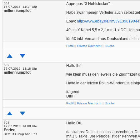
601
Appropos "3 Hohlstecker".
15.07.2016, 14:17 Uhr
millenniumpilot
Habe zwar meinen Verteiler auch selbst gelöt
Ebay:
http://www.ebay.de/itm/39139819044
40 cm Y-Kabel 5,5 x 2,1 mm 1-x DC-Hohlbuch
für 6€ inkl. Versand aus Deutschland nicht 
Profil
||
Private Nachricht
||
Suche
602
Hallo Ihr,
17.07.2016, 13:18 Uhr
millenniumpilot
wie klein muss den jeweils die Zugriffszei
Hatte in der letzten Pollin-Wundertüte ein
fragend
Dirk
Profil
||
Private Nachricht
||
Suche
603
Hallo Du,
17.07.2016, 14:09 Uhr
Enrico
das kannst Du leicht selbst ausrechnen. De
Default Group and Edit
mit 1,5 Takte. Die Periode ist der Kehrwert