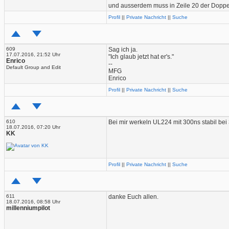
und ausserdem muss in Zeile 20 der Doppe
Profil
||
Private Nachricht
||
Suche
609
Sag ich ja.
17.07.2016, 21:52 Uhr
"Ich glaub jetzt hat er's."
Enrico
--
Default Group and Edit
MFG
Enrico
Profil
||
Private Nachricht
||
Suche
610
Bei mir werkeln UL224 mit 300ns stabil b
18.07.2016, 07:20 Uhr
KK
Profil
||
Private Nachricht
||
Suche
611
danke Euch allen.
18.07.2016, 08:58 Uhr
millenniumpilot