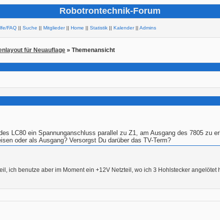
Robotrontechnik-Forum
ilfe/FAQ
||
Suche
||
Mitglieder
||
Home
||
Statistik
||
Kalender
||
Admins
nenlayout für Neuauflage
» Themenansicht
d des LC80 ein Spannunganschluss parallel zu Z1, am Ausgang des 7805 zu e
eisen oder als Ausgang? Versorgst Du darüber das TV-Term?
teil, ich benutze aber im Moment ein +12V Netzteil, wo ich 3 Hohlstecker angelötet