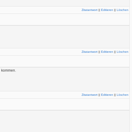
Zitatantwort
||
Editieren
||
Löschen
Zitatantwort
||
Editieren
||
Löschen
en kommen.
Zitatantwort
||
Editieren
||
Löschen