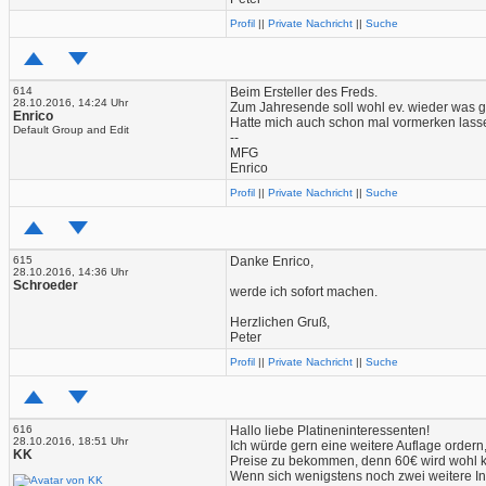
Profil
||
Private Nachricht
||
Suche
614
Beim Ersteller des Freds.
28.10.2016, 14:24 Uhr
Zum Jahresende soll wohl ev. wieder was 
Enrico
Hatte mich auch schon mal vormerken lass
Default Group and Edit
--
MFG
Enrico
Profil
||
Private Nachricht
||
Suche
615
Danke Enrico,
28.10.2016, 14:36 Uhr
Schroeder
werde ich sofort machen.
Herzlichen Gruß,
Peter
Profil
||
Private Nachricht
||
Suche
616
Hallo liebe Platineninteressenten!
28.10.2016, 18:51 Uhr
Ich würde gern eine weitere Auflage ordern
KK
Preise zu bekommen, denn 60€ wird wohl kein
Wenn sich wenigstens noch zwei weitere Inte