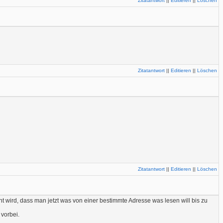
Zitatantwort
||
Editieren
||
Löschen
Zitatantwort
||
Editieren
||
Löschen
Zitatantwort
||
Editieren
||
Löschen
 wird, dass man jetzt was von einer bestimmte Adresse was lesen will bis zu
vorbei.