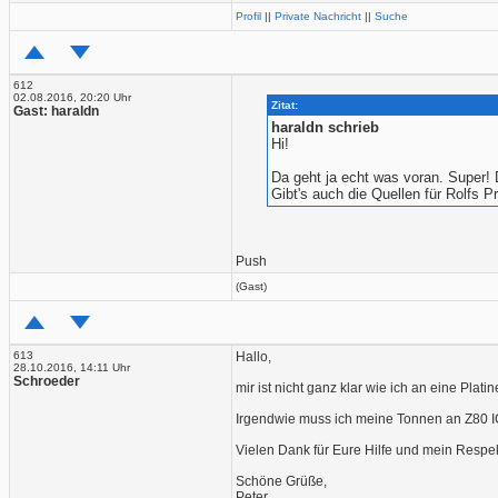
Profil
||
Private Nachricht
||
Suche
612
02.08.2016, 20:20 Uhr
Zitat:
Gast: haraldn
haraldn schrieb
Hi!
Da geht ja echt was voran. Super!
Gibt's auch die Quellen für Rolfs P
Push
(Gast)
613
Hallo,
28.10.2016, 14:11 Uhr
Schroeder
mir ist nicht ganz klar wie ich an eine Pl
Irgendwie muss ich meine Tonnen an Z80 IC
Vielen Dank für Eure Hilfe und mein Respekt 
Schöne Grüße,
Peter