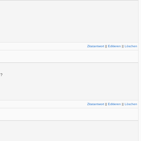
Zitatantwort
||
Editieren
||
Löschen
n?
Zitatantwort
||
Editieren
||
Löschen