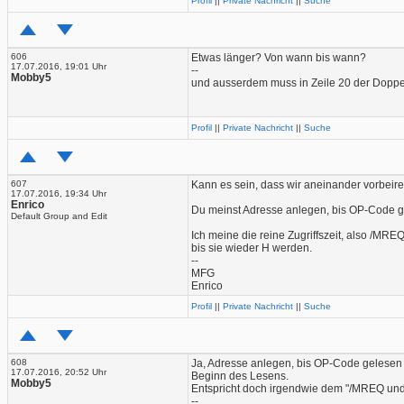
Profil
||
Private Nachricht
||
Suche
606
Etwas länger? Von wann bis wann?
17.07.2016, 19:01 Uhr
--
Mobby5
und ausserdem muss in Zeile 20 der Doppe
Profil
||
Private Nachricht
||
Suche
607
Kann es sein, dass wir aneinander vorbeir
17.07.2016, 19:34 Uhr
Enrico
Du meinst Adresse anlegen, bis OP-Code g
Default Group and Edit
Ich meine die reine Zugriffszeit, also /MRE
bis sie wieder H werden.
--
MFG
Enrico
Profil
||
Private Nachricht
||
Suche
608
Ja, Adresse anlegen, bis OP-Code gelesen w
17.07.2016, 20:52 Uhr
Beginn des Lesens.
Mobby5
Entspricht doch irgendwie dem "/MREQ und 
--