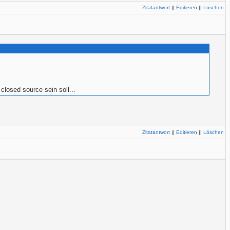
Zitatantwort
||
Editieren
||
Löschen
closed source sein soll...
Zitatantwort
||
Editieren
||
Löschen