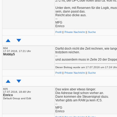
272 ns, bei OP-Code holen also ca. 408 ns.
Unter dem, mit Reserven für die Logik, muss
sein, dann passt das.
Reicht also dicke aus.
--
MFG
Enrico
Profil
||
Private Nachricht
||
Suche
604
Darfst doch nicht die Zeit rechnen, wie l
17.07.2016, 17:21 Uhr
trotzdem reichen.
Mobby5
--
und ausserdem muss in Zeile 20 der Doppe
Dieser Beitrag wurde am 17.07.2016 um 17:24 Uhr 
Profil
||
Private Nachricht
||
Suche
605
Das wäre aber etwas länger.
17.07.2016, 18:48 Uhr
Die Adresse liegt schon vorher an.
Enrico
Dann kommen die Steuersignal dazu.
Default Group and Edit
Vorher gibts am RAM ja kein /CS.
--
MFG
Enrico