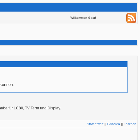
Willkommen Gast!
rkennen.
 habe für LC80, TV Term und Display.
Zitatantwort
||
Editieren
||
Löschen