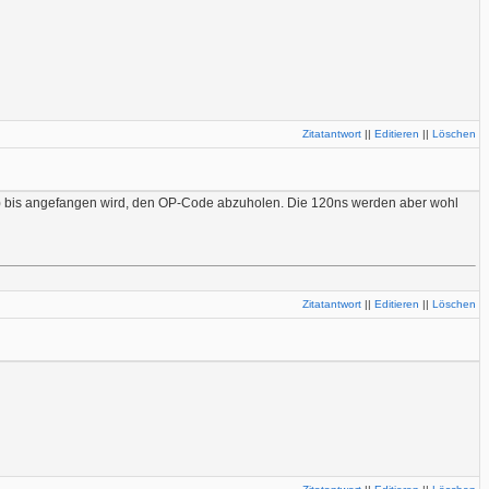
Zitatantwort
||
Editieren
||
Löschen
RAM) bis angefangen wird, den OP-Code abzuholen. Die 120ns werden aber wohl
Zitatantwort
||
Editieren
||
Löschen