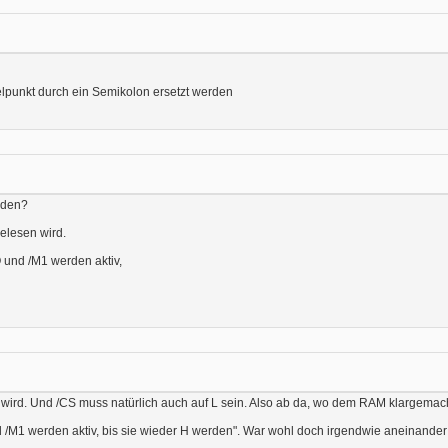
lpunkt durch ein Semikolon ersetzt werden
eden?
elesen wird.
Q und /M1 werden aktiv,
ird. Und /CS muss natürlich auch auf L sein. Also ab da, wo dem RAM klargemacht
/M1 werden aktiv, bis sie wieder H werden". War wohl doch irgendwie aneinander 