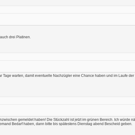
 auch drei Platinen.
paar Tage warten, damit eventuelle Nachzügler eine Chance haben und im Laufe de
 inzwischen gemeldet haben! Die Stückzahl ist jetzt im grünen Bereich. Ich würde n
h jemand Bedarf haben, dann bitte bis spätestens Dienstag abend Bescheid geben.