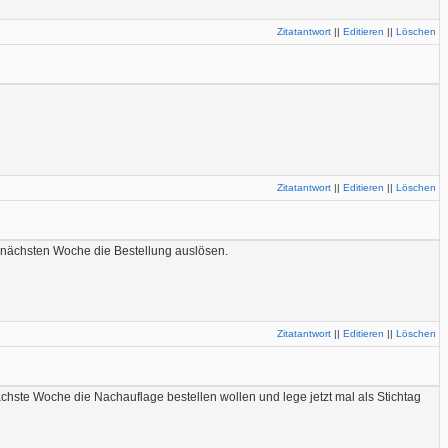
Zitatantwort
||
Editieren
||
Löschen
Zitatantwort
||
Editieren
||
Löschen
r nächsten Woche die Bestellung auslösen.
Zitatantwort
||
Editieren
||
Löschen
ächste Woche die Nachauflage bestellen wollen und lege jetzt mal als Stichtag