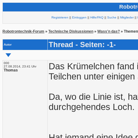
Robotr
Registrieren
||
Einloggen
||
Hilfe/FAQ
||
Suche
||
Mitglieder
||
Robotrontechnik-Forum
»
Technische Diskussionen
»
Wass'n das?
» Themen
Thread - Seiten: -1-
Autor
000
Das Krümelchen fand i
27.08.2014, 23:41 Uhr
Thomas
Teilchen unter einige
Da, wo die Linie ist, 
durchgehendes Loch.
Hat jemand eine Idee