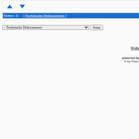
Seiten: -1- [
Technische Diskussionen
]
Robo
powered b
© by Paul