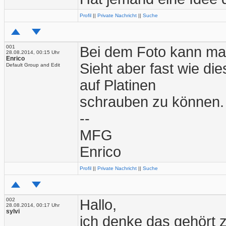
Profil
||
Private Nachricht
||
Suche
001
Bei dem Foto kann man
28.08.2014, 00:15 Uhr
Enrico
Sieht aber fast wie d
Default Group and Edit
auf Platinen
schrauben zu können.
--
MFG
Enrico
Profil
||
Private Nachricht
||
Suche
002
Hallo,
28.08.2014, 00:17 Uhr
sylvi
ich denke das gehört 